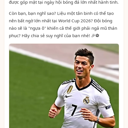
được góp mặt tại ngày hội bóng đá lớn nhất hành tinh.
Còn bạn, bạn nghĩ sao? Liệu một tân binh có thể tạo
nên bất ngờ lớn nhất tại World Cup 2026? Đội bóng
nào sẽ là "ngựa ô" khiến cả thế giới phải ngả mũ thán
phục? Hãy chia sẻ suy nghĩ của bạn nhé! 🎉⚽