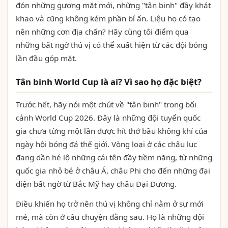
đón những gương mặt mới, những "tân binh" đầy khát
khao và cũng không kém phần bí ẩn. Liệu họ có tạo
nên những cơn địa chấn? Hãy cùng tôi điểm qua
những bất ngờ thú vị có thể xuất hiện từ các đội bóng
lần đầu góp mặt.
Tân binh World Cup là ai? Vì sao họ đặc biệt?
Trước hết, hãy nói một chút về "tân binh" trong bối
cảnh World Cup 2026. Đây là những đội tuyển quốc
gia chưa từng một lần được hít thở bầu không khí của
ngày hội bóng đá thế giới. Vòng loại ở các châu lục
đang dần hé lộ những cái tên đầy tiềm năng, từ những
quốc gia nhỏ bé ở châu Á, châu Phi cho đến những đại
diện bất ngờ từ Bắc Mỹ hay châu Đại Dương.
Điều khiến họ trở nên thú vị không chỉ nằm ở sự mới
mẻ, mà còn ở câu chuyện đằng sau. Họ là những đội