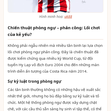
Hình minh hoạ:
uk88
Chiến thuật phòng ngự – phản công: Lối chơi
của kẻ yếu?
Không phải ngẫu nhiên mà nhiều tân binh lại lựa chọn
lối chơi phòng ngự phản công. Đây là chiến thuật đã
được kiểm chứng qua nhiều kỳ World Cup, từ đội
tuyển Hy Lạp vô địch Euro 2004 cho đến những màn
trình diễn ấn tượng của Costa Rica năm 2014.
Sự kỷ luật trong phòng ngự
Các tân binh thường không có những hậu vệ xuất sắc
nhất thế giới, nhưng họ bù đắp bằng sự kỷ luật và tổ
chức. Một hệ thống phòng ngự được xây dựng chặt
chẽ, với các cầu thủ sẵn sàng hy sinh vì tập thể, có thể