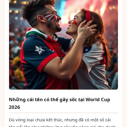
Những cái tên có thể gây sốc tại World Cup
2026
Dù vòng loại chưa kết thúc, nhưng đã có một số cái