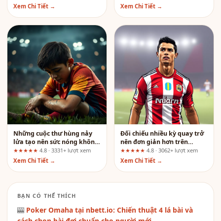
Nhiều Nhất?
Xem Chi Tiết →
Xem Chi Tiết →
Những cuộc thư hùng nảy
Đối chiếu nhiều kỳ quay trở
lửa tạo nên sức nóng không
nên đơn giản hơn trên
thể tưởng tượng
zbet.locker: Trải nghiệm
★★★★★
4.8 · 3331+ lượt xem
★★★★★
4.8 · 3062+ lượt xem
thực tế từ góc nhìn UX
Xem Chi Tiết →
Xem Chi Tiết →
BẠN CÓ THỂ THÍCH
🎰
Poker Omaha tại nbett.io: Chiến thuật 4 lá bài và
cách chọn bài đợi chuẩn cho người mới