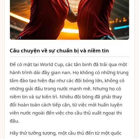
Câu chuyện về sự chuẩn bị và niềm tin
Để có mặt tại World Cup, các tân binh đã trải qua một
hành trình dài đầy gian nan. Họ không có những trung
tâm đào tạo hiện đại như các đội bóng lớn, không có
những giải đấu trong nước mạnh mẽ. Nhưng họ có
niềm tin và sự kiên trì. Nhiều đội bóng đã phải thay
đổi hoàn toàn cách tiếp cận, từ việc mời huấn luyện
viên nước ngoài đến việc cho cầu thủ xuất ngoại thi
đấu.
Hãy thử tưởng tượng, một cầu thủ đến từ một quốc