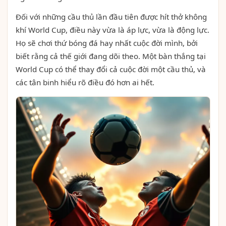
Đối với những cầu thủ lần đầu tiên được hít thở không
khí World Cup, điều này vừa là áp lực, vừa là động lực.
Họ sẽ chơi thứ bóng đá hay nhất cuộc đời mình, bởi
biết rằng cả thế giới đang dõi theo. Một bàn thắng tại
World Cup có thể thay đổi cả cuộc đời một cầu thủ, và
các tân binh hiểu rõ điều đó hơn ai hết.