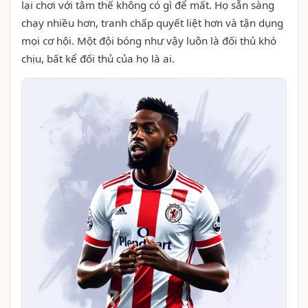
lại chơi với tâm thế không có gì để mất. Họ sẵn sàng
chạy nhiều hơn, tranh chấp quyết liệt hơn và tận dụng
mọi cơ hội. Một đội bóng như vậy luôn là đối thủ khó
chịu, bất kể đối thủ của họ là ai.