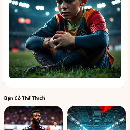
Bạn Có Thể Thích