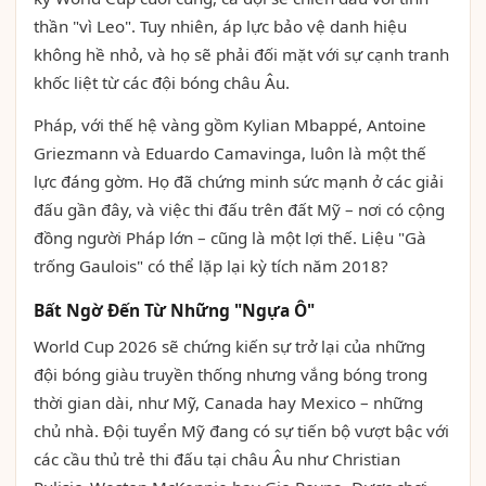
thần "vì Leo". Tuy nhiên, áp lực bảo vệ danh hiệu
không hề nhỏ, và họ sẽ phải đối mặt với sự cạnh tranh
khốc liệt từ các đội bóng châu Âu.
Pháp, với thế hệ vàng gồm Kylian Mbappé, Antoine
Griezmann và Eduardo Camavinga, luôn là một thế
lực đáng gờm. Họ đã chứng minh sức mạnh ở các giải
đấu gần đây, và việc thi đấu trên đất Mỹ – nơi có cộng
đồng người Pháp lớn – cũng là một lợi thế. Liệu "Gà
trống Gaulois" có thể lặp lại kỳ tích năm 2018?
Bất Ngờ Đến Từ Những "Ngựa Ô"
World Cup 2026 sẽ chứng kiến sự trở lại của những
đội bóng giàu truyền thống nhưng vắng bóng trong
thời gian dài, như Mỹ, Canada hay Mexico – những
chủ nhà. Đội tuyển Mỹ đang có sự tiến bộ vượt bậc với
các cầu thủ trẻ thi đấu tại châu Âu như Christian