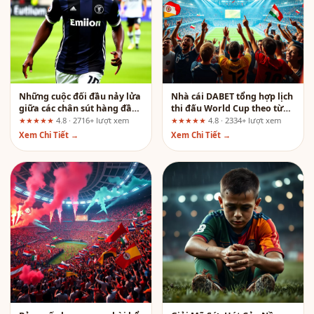
Những cuộc đối đầu nảy lửa
Nhà cái DABET tổng hợp lịch
giữa các chân sút hàng đầu
thi đấu World Cup theo từng
thế giới: Ai là số 1?
khung giờ
★★★★★
4.8 · 2716+ lượt xem
★★★★★
4.8 · 2334+ lượt xem
Xem Chi Tiết →
Xem Chi Tiết →