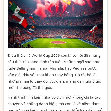
Điều thú vị là World Cup 2026 còn là cơ hội để những
cầu thủ trẻ khẳng định tên tuổi. Những ngôi sao như
Jude Bellingham, Jamal Musiala, hay Pedri sẽ bước
vào giải đấu với khát khao cháy bỏng. Họ có thể là
những nhân tố thay đổi cục diện, mang đến luồng gió
mới cho bóng đá thế giới.
Hành trình tìm kiếm nhà vô địch mới không chỉ là câu
chuyện về những danh hiệu, mà còn là về niềm đam
mê, sự cống hiến và những giấc mơ. Mỗi trận đấu, mỗi