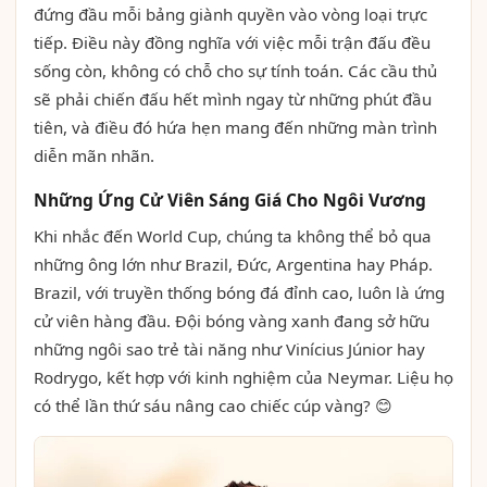
đứng đầu mỗi bảng giành quyền vào vòng loại trực
tiếp. Điều này đồng nghĩa với việc mỗi trận đấu đều
sống còn, không có chỗ cho sự tính toán. Các cầu thủ
sẽ phải chiến đấu hết mình ngay từ những phút đầu
tiên, và điều đó hứa hẹn mang đến những màn trình
diễn mãn nhãn.
Những Ứng Cử Viên Sáng Giá Cho Ngôi Vương
Khi nhắc đến World Cup, chúng ta không thể bỏ qua
những ông lớn như Brazil, Đức, Argentina hay Pháp.
Brazil, với truyền thống bóng đá đỉnh cao, luôn là ứng
cử viên hàng đầu. Đội bóng vàng xanh đang sở hữu
những ngôi sao trẻ tài năng như Vinícius Júnior hay
Rodrygo, kết hợp với kinh nghiệm của Neymar. Liệu họ
có thể lần thứ sáu nâng cao chiếc cúp vàng? 😊