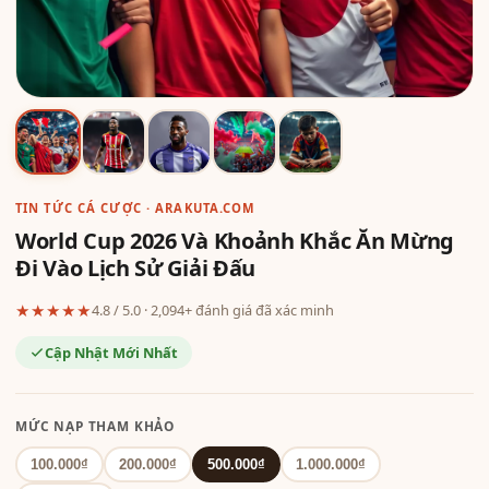
TIN TỨC CÁ CƯỢC · ARAKUTA.COM
World Cup 2026 Và Khoảnh Khắc Ăn Mừng
Đi Vào Lịch Sử Giải Đấu
★★★★★
4.8 / 5.0 · 2,094+ đánh giá đã xác minh
Cập Nhật Mới Nhất
MỨC NẠP THAM KHẢO
100.000₫
200.000₫
500.000₫
1.000.000₫