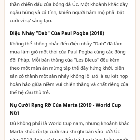
thần chiến đấu của bóng đá Úc. Một khoảnh khắc đầy
ngẫu hứng và cá tính, khiến người hâm mộ phải bật
cười vì sự sáng tạo.
Điệu Nhảy "Dab" Của Paul Pogba (2018)
Không thể không nhắc đến điệu nhảy "Dab" đã làm
mưa làm gió một thời của Paul Pogba cùng các đồng
đội Pháp. Mỗi bàn thắng của "Les Bleus" đều kèm
theo một màn ăn mừng tập thể đầy hứng khởi, biến
sân cỏ thành một sàn nhảy khổng lồ. Đó là sự kết hợp
hoàn hảo giữa niềm vui chiến thắng và chất riêng của
thế hệ cầu thủ trẻ.
Nụ Cười Rạng Rỡ Của Marta (2019 - World Cup
Nữ)
Dù không phải là World Cup nam, nhưng khoảnh khắc
Marta khóc rồi lại cười sau khi ghi bàn vào lưới Úc
năm 2019 thực sự chạm đến trái tim hàng triệu người.