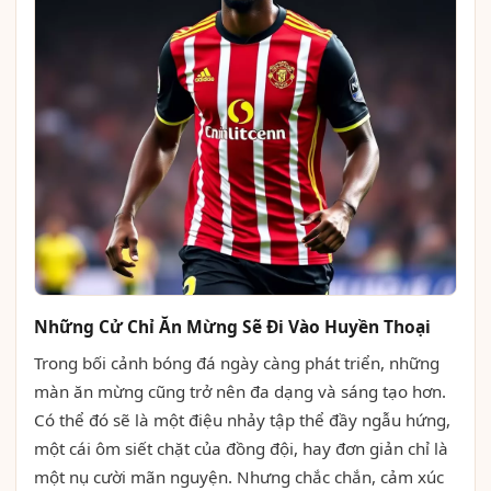
Những Cử Chỉ Ăn Mừng Sẽ Đi Vào Huyền Thoại
Trong bối cảnh bóng đá ngày càng phát triển, những
màn ăn mừng cũng trở nên đa dạng và sáng tạo hơn.
Có thể đó sẽ là một điệu nhảy tập thể đầy ngẫu hứng,
một cái ôm siết chặt của đồng đội, hay đơn giản chỉ là
một nụ cười mãn nguyện. Nhưng chắc chắn, cảm xúc