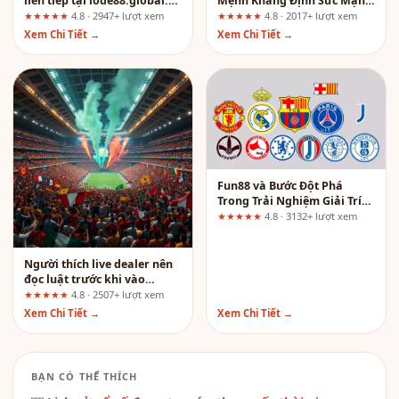
liên tiếp tại lode88.global:
Mệnh Khẳng Định Sức Mạnh
Đánh giá tổng quan dựa
Quốc Gia
★★★★★
4.8 · 2947+ lượt xem
★★★★★
4.8 · 2017+ lượt xem
trên trải nghiệm thực tế
Xem Chi Tiết →
Xem Chi Tiết →
Fun88 và Bước Đột Phá
Trong Trải Nghiệm Giải Trí
Trực Tuyến
★★★★★
4.8 · 3132+ lượt xem
Người thích live dealer nên
đọc luật trước khi vào
Casino Shbet
★★★★★
4.8 · 2507+ lượt xem
Xem Chi Tiết →
Xem Chi Tiết →
BẠN CÓ THỂ THÍCH