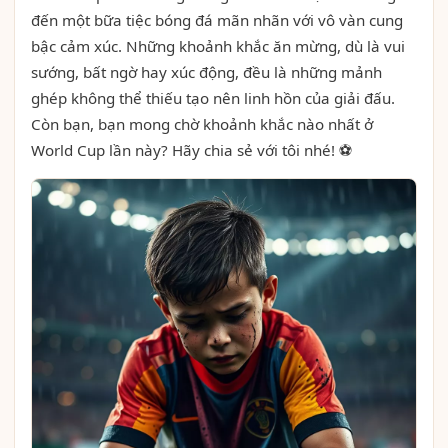
đến một bữa tiệc bóng đá mãn nhãn với vô vàn cung
bậc cảm xúc. Những khoảnh khắc ăn mừng, dù là vui
sướng, bất ngờ hay xúc động, đều là những mảnh
ghép không thể thiếu tạo nên linh hồn của giải đấu.
Còn bạn, bạn mong chờ khoảnh khắc nào nhất ở
World Cup lần này? Hãy chia sẻ với tôi nhé! ⚽