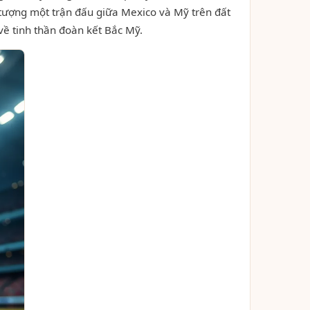
 tượng một trận đấu giữa Mexico và Mỹ trên đất
về tinh thần đoàn kết Bắc Mỹ.