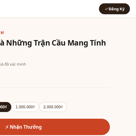
Đăng Ký
OM
Và Những Trận Cầu Mang Tính
 giá đã xác minh
000₫
1.000.000₫
2.000.000₫
⚡ Nhận Thưởng