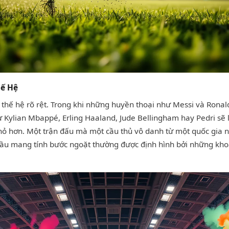
hế Hệ
ế hệ rõ rệt. Trong khi những huyền thoại như Messi và Ronaldo 
 Kylian Mbappé, Erling Haaland, Jude Bellingham hay Pedri sẽ 
hỏ hơn. Một trận đấu mà một cầu thủ vô danh từ một quốc gia n
 cầu mang tính bước ngoặt thường được định hình bởi những kho