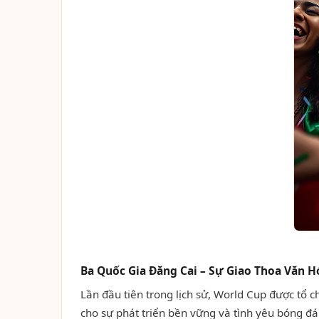
Ba Quốc Gia Đăng Cai – Sự Giao Thoa Văn H
Lần đầu tiên trong lịch sử, World Cup được tổ 
cho sự phát triển bền vững và tình yêu bóng đ