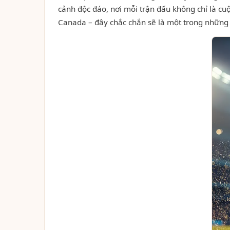
cảnh độc đáo, nơi mỗi trận đấu không chỉ là cu
Canada – đây chắc chắn sẽ là một trong những 