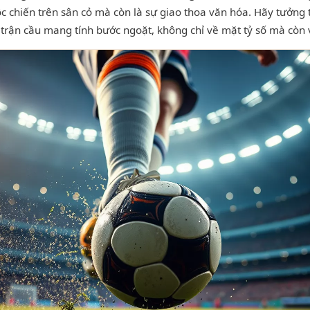
ộc chiến trên sân cỏ mà còn là sự giao thoa văn hóa. Hãy tưởng
trận cầu mang tính bước ngoặt, không chỉ về mặt tỷ số mà còn 