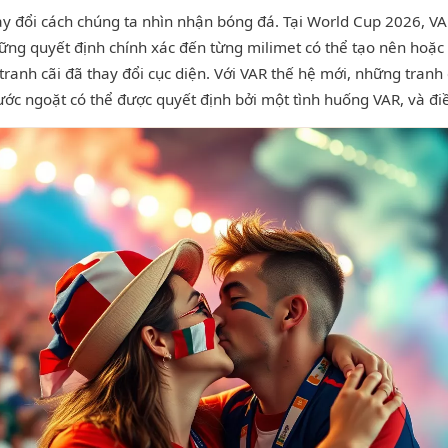
y đổi cách chúng ta nhìn nhận bóng đá. Tại World Cup 2026, VAR 
ững quyết định chính xác đến từng milimet có thể tạo nên hoặc
ranh cãi đã thay đổi cục diện. Với VAR thế hệ mới, những tranh 
bước ngoặt có thể được quyết định bởi một tình huống VAR, và đi