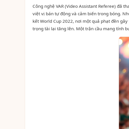
Công nghệ VAR (Video Assistant Referee) đã tha
việt vị bán tự động và cảm biến trong bóng. Nh
kết World Cup 2022, nơi một quả phạt đền gây t
trọng tài lại tăng lên. Một trận cầu mang tính 