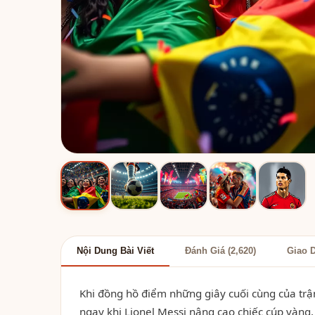
Nội Dung Bài Viết
Đánh Giá (2,620)
Giao 
Khi đồng hồ điểm những giây cuối cùng của trận
ngay khi Lionel Messi nâng cao chiếc cúp vàng