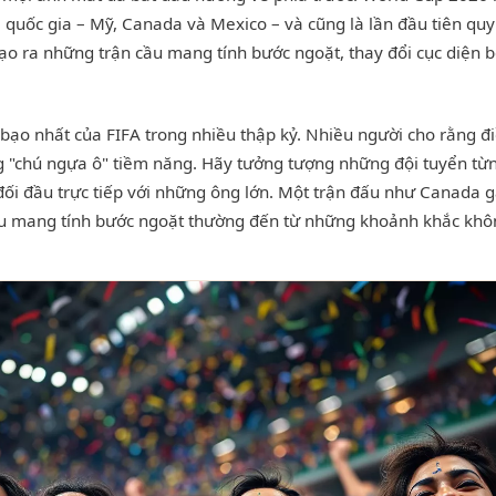
ba quốc gia – Mỹ, Canada và Mexico – và cũng là lần đầu tiên qu
tạo ra những trận cầu mang tính bước ngoặt, thay đổi cục diện b
 bạo nhất của FIFA trong nhiều thập kỷ. Nhiều người cho rằng đ
g "chú ngựa ô" tiềm năng. Hãy tưởng tượng những đội tuyển từn
đối đầu trực tiếp với những ông lớn. Một trận đấu như Canada gặ
ầu mang tính bước ngoặt thường đến từ những khoảnh khắc khôn