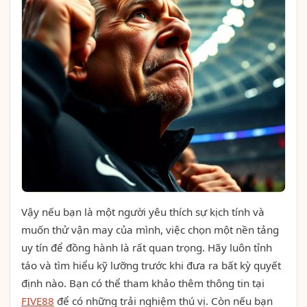
Vậy nếu bạn là một người yêu thích sự kịch tính và
muốn thử vận may của mình, việc chọn một nền tảng
uy tín để đồng hành là rất quan trọng. Hãy luôn tỉnh
táo và tìm hiểu kỹ lưỡng trước khi đưa ra bất kỳ quyết
định nào. Bạn có thể tham khảo thêm thông tin tại
FIVE88
để có những trải nghiệm thú vị. Còn nếu bạn