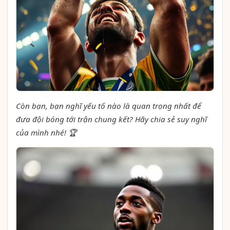
Còn bạn, bạn nghĩ yếu tố nào là quan trọng nhất để
đưa đội bóng tới trận chung kết? Hãy chia sẻ suy nghĩ
của mình nhé! 🏆