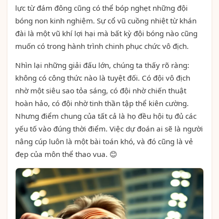
lực từ đám đông cũng có thể bóp nghẹt những đội
bóng non kinh nghiệm. Sự cổ vũ cuồng nhiệt từ khán
đài là một vũ khí lợi hại mà bất kỳ đội bóng nào cũng
muốn có trong hành trình chinh phục chức vô địch.
Nhìn lại những giải đấu lớn, chúng ta thấy rõ ràng:
không có công thức nào là tuyệt đối. Có đội vô địch
nhờ một siêu sao tỏa sáng, có đội nhờ chiến thuật
hoàn hảo, có đội nhờ tinh thần tập thể kiên cường.
Nhưng điểm chung của tất cả là họ đều hội tụ đủ các
yếu tố vào đúng thời điểm. Việc dự đoán ai sẽ là người
nâng cúp luôn là một bài toán khó, và đó cũng là vẻ
đẹp của môn thể thao vua. 😊