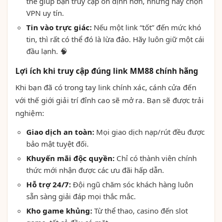
thể giúp bạn truy cập ổn định hơn, nhưng hãy chọn
VPN uy tín.
Tin vào trực giác:
Nếu một link “tốt” đến mức khó
tin, thì rất có thể đó là lừa đảo. Hãy luôn giữ một cái
đầu lạnh. 🧠
Lợi ích khi truy cập đúng link MM88 chính hãng
Khi bạn đã có trong tay link chính xác, cánh cửa đến
với thế giới giải trí đỉnh cao sẽ mở ra. Bạn sẽ được trải
nghiệm:
Giao dịch an toàn:
Mọi giao dịch nạp/rút đều được
bảo mật tuyệt đối.
Khuyến mãi độc quyền:
Chỉ có thành viên chính
thức mới nhận được các ưu đãi hấp dẫn.
Hỗ trợ 24/7:
Đội ngũ chăm sóc khách hàng luôn
sẵn sàng giải đáp mọi thắc mắc.
Kho game khủng:
Từ thể thao, casino đến slot