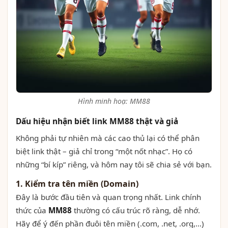
Hình minh hoạ: MM88
Dấu hiệu nhận biết link MM88 thật và giả
Không phải tự nhiên mà các cao thủ lại có thể phân
biệt link thật – giả chỉ trong “một nốt nhạc”. Họ có
những “bí kíp” riêng, và hôm nay tôi sẽ chia sẻ với bạn.
1. Kiểm tra tên miền (Domain)
Đây là bước đầu tiên và quan trọng nhất. Link chính
thức của
MM88
thường có cấu trúc rõ ràng, dễ nhớ.
Hãy để ý đến phần đuôi tên miền (.com, .net, .org,...)