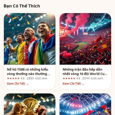
Bạn Có Thể Thích
Nổ hũ TX88 có những kiểu
Những trận đấu hấp dẫn
vòng thưởng nào thường
nhất vòng 16 đội World Cup
xuất hiện? – Phân tích từng
2026
★★★★★
4.8 · 2300+ lượt xem
★★★★★
4.8 · 2374+ lượt xem
tuyên bố quảng cáo
Xem Chi Tiết →
Xem Chi Tiết →