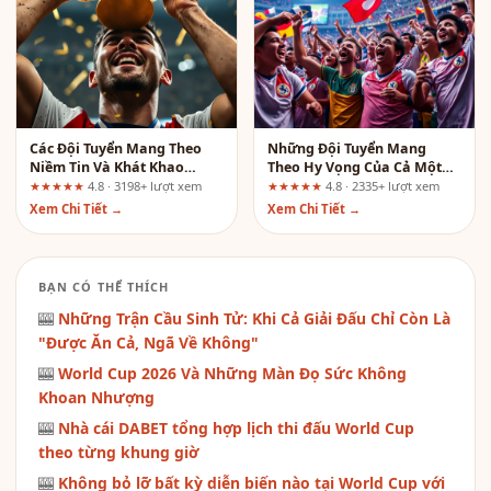
Các Đội Tuyển Mang Theo
Những Đội Tuyển Mang
Niềm Tin Và Khát Khao
Theo Hy Vọng Của Cả Một
Chiến Thắng Tột Đỉnh Nhất
Dân Tộc
★★★★★
4.8 · 3198+ lượt xem
★★★★★
4.8 · 2335+ lượt xem
Xem Chi Tiết →
Xem Chi Tiết →
BẠN CÓ THỂ THÍCH
🎰
Những Trận Cầu Sinh Tử: Khi Cả Giải Đấu Chỉ Còn Là
"Được Ăn Cả, Ngã Về Không"
🎰
World Cup 2026 Và Những Màn Đọ Sức Không
Khoan Nhượng
🎰
Nhà cái DABET tổng hợp lịch thi đấu World Cup
theo từng khung giờ
🎰
Không bỏ lỡ bất kỳ diễn biến nào tại World Cup với