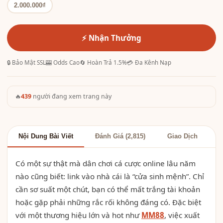
2.000.000₫
⚡ Nhận Thưởng
🔒 Bảo Mật SSL
🎰 Odds Cao
🔄 Hoàn Trả 1.5%
💳 Đa Kênh Nạp
🔥
439
người đang xem trang này
Nội Dung Bài Viết
Đánh Giá (2,815)
Giao Dịch
Có một sự thật mà dân chơi cá cược online lâu năm
nào cũng biết: link vào nhà cái là “cửa sinh mệnh”. Chỉ
cần sơ suất một chút, bạn có thể mất trắng tài khoản
hoặc gặp phải những rắc rối không đáng có. Đặc biệt
với một thương hiệu lớn và hot như
MM88
, việc xuất