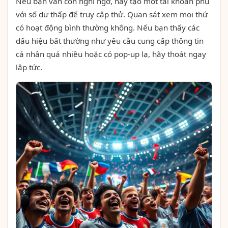
Nếu bạn vẫn còn nghi ngờ, hãy tạo một tài khoản phụ
với số dư thấp để truy cập thử. Quan sát xem mọi thứ
có hoạt động bình thường không. Nếu bạn thấy các
dấu hiệu bất thường như yêu cầu cung cấp thông tin
cá nhân quá nhiều hoặc có pop-up lạ, hãy thoát ngay
lập tức.