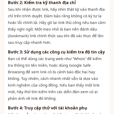
Bước 2: Kiểm tra kỹ thanh địa chỉ
Sau khi nhận được link, hãy nhìn thật kỹ vào thanh địa
chỉ trên trình duyệt. Đảm bảo rằng không có ký tự lạ
hoặc lỗi chính tả. Hãy gõ lại link thủ công nếu bạn cảm
thấy nghi ngờ. Một mẹo nhỏ là bạn nên đánh dấu
(bookmark) link chính thức sau khi đã xác thực để lần
sau truy cập nhanh hơn.
Bước 3: Sử dụng các công cụ kiểm tra độ tin cậy
Bạn có thể dùng các trang web như “Whois” để kiểm
tra thông tin tên miền, hoặc dùng Google Safe
Browsing để xem link có bị cảnh báo độc hại hay
không. Tuy nhiên, cách nhanh nhất vẫn là dựa vào
kinh nghiệm của cộng đồng. Nếu bạn thấy một link
mới, hãy thử tìm kiếm trên các diễn đàn xem có ai
phản ánh về link đó không.
Bước 4: Truy cập thử với tài khoản phụ