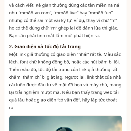
và cách viết. Kẻ gian thường dùng các tên miền na ná
như “mm88-vn.com”, “mm88.live” hay “mm88.fun”
nhưng có thể sai một vài ký tự. Ví dụ, thay vì chữ “m”
họ có thể dùng chữ “rn” ghép lại để đánh lừa thị giác.
Bạn cần phải tinh mắt lắm mới phát hiện ra.
2. Giao diện và tốc độ tải trang
Một link giả thường có giao diện “nhái” rất tệ. Màu sắc
lệch, font chữ không đồng bộ, hoặc các nút bấm bị lỗi.
Thêm vào đó, tốc độ tải trang của link giả thường rất
chậm, thậm chí bị giật lag. Ngược lại, link thật của nhà
cái luôn được đầu tư về mặt đồ họa và máy chủ, mang
lại trải nghiệm mượt mà. Nếu bạn thấy trang web tải
quá lâu hoặc giao diện “có vấn đề”, hãy lập tức thoát
ra.