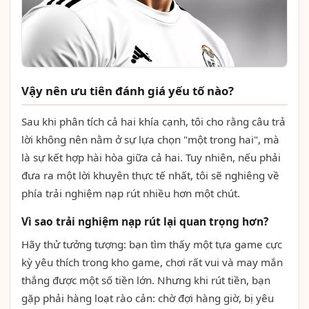
Vậy nên ưu tiên đánh giá yếu tố nào?
Sau khi phân tích cả hai khía cạnh, tôi cho rằng câu trả
lời không nên nằm ở sự lựa chọn "một trong hai", mà
là sự kết hợp hài hòa giữa cả hai. Tuy nhiên, nếu phải
đưa ra một lời khuyên thực tế nhất, tôi sẽ nghiêng về
phía trải nghiệm nạp rút nhiều hơn một chút.
Vì sao trải nghiệm nạp rút lại quan trọng hơn?
Hãy thử tưởng tượng: bạn tìm thấy một tựa game cực
kỳ yêu thích trong kho game, chơi rất vui và may mắn
thắng được một số tiền lớn. Nhưng khi rút tiền, bạn
gặp phải hàng loạt rào cản: chờ đợi hàng giờ, bị yêu