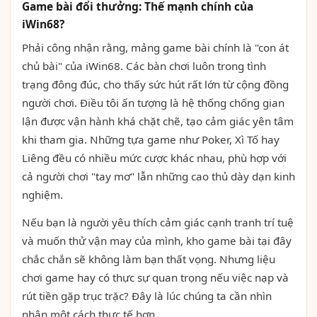
Game bài đổi thưởng: Thế mạnh chính của
iWin68?
Phải công nhận rằng, mảng game bài chính là "con át
chủ bài" của iWin68. Các bàn chơi luôn trong tình
trạng đông đúc, cho thấy sức hút rất lớn từ cộng đồng
người chơi. Điều tôi ấn tượng là hệ thống chống gian
lận được vận hành khá chặt chẽ, tạo cảm giác yên tâm
khi tham gia. Những tựa game như Poker, Xì Tố hay
Liêng đều có nhiều mức cược khác nhau, phù hợp với
cả người chơi "tay mơ" lẫn những cao thủ dày dạn kinh
nghiệm.
Nếu bạn là người yêu thích cảm giác cạnh tranh trí tuệ
và muốn thử vận may của mình, kho game bài tại đây
chắc chắn sẽ không làm bạn thất vọng. Nhưng liệu
chơi game hay có thực sự quan trọng nếu việc nạp và
rút tiền gặp trục trặc? Đây là lúc chúng ta cần nhìn
nhận một cách thực tế hơn.