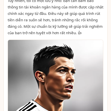
Tuy nhiên, tôi có một lưu ý nhỏ: bạn cần đảm bảo
thông tin tài khoản ngân hàng của mình được cập nhật
chính xác ngay từ đầu. Điều này sẽ giúp quá trình rút
tiền diễn ra suôn sẻ hơn, tránh những rắc rối không
đáng có. Một sự chuẩn bị kỹ lưỡng sẽ giúp trải nghiệm
của bạn trở nên tuyệt vời hơn rất nhiều. 👍