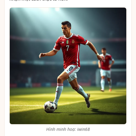
Hình minh hoạ: iwin68