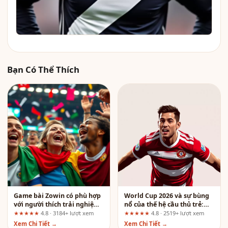
Bạn Có Thể Thích
Game bài Zowin có phù hợp
World Cup 2026 và sự bùng
với người thích trải nghiệm
nổ của thế hệ cầu thủ trẻ:
casino quen thuộc không?
Làn gió mới thổi bùng ngọn
★★★★★
4.8 · 3184+ lượt xem
★★★★★
4.8 · 2519+ lượt xem
lửa túc cầu
Xem Chi Tiết →
Xem Chi Tiết →