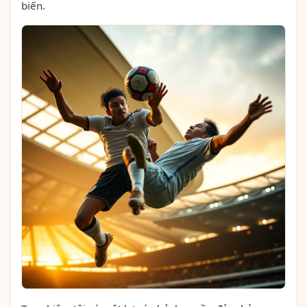
biến.