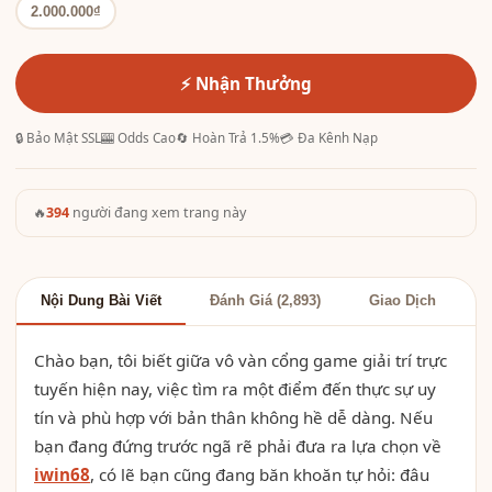
2.000.000₫
⚡ Nhận Thưởng
🔒 Bảo Mật SSL
🎰 Odds Cao
🔄 Hoàn Trả 1.5%
💳 Đa Kênh Nạp
🔥
394
người đang xem trang này
Nội Dung Bài Viết
Đánh Giá (2,893)
Giao Dịch
Chào bạn, tôi biết giữa vô vàn cổng game giải trí trực
tuyến hiện nay, việc tìm ra một điểm đến thực sự uy
tín và phù hợp với bản thân không hề dễ dàng. Nếu
bạn đang đứng trước ngã rẽ phải đưa ra lựa chọn về
iwin68
, có lẽ bạn cũng đang băn khoăn tự hỏi: đâu