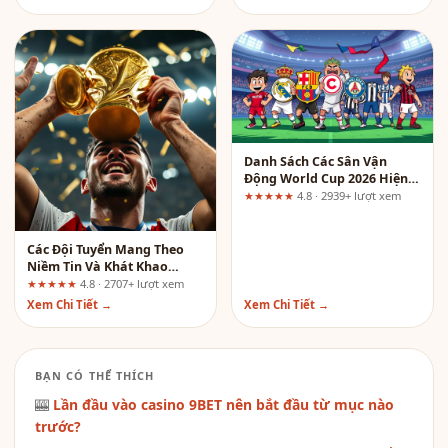
Danh Sách Các Sân Vận
Động World Cup 2026 Hiện
Đại Nhất
★★★★★
4.8 · 2939+ lượt xem
Các Đội Tuyển Mang Theo
Niềm Tin Và Khát Khao
Chiến Thắng Tột Đỉnh Nhất
★★★★★
4.8 · 2707+ lượt xem
Xem Chi Tiết →
Xem Chi Tiết →
BẠN CÓ THỂ THÍCH
🎰
Lần đầu vào casino 9BET nên bắt đầu từ mục nào
trước?