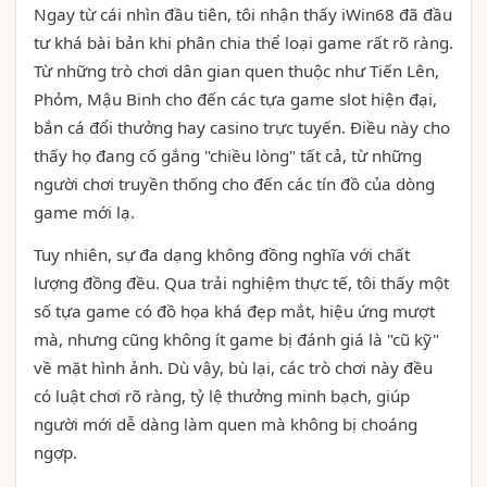
Ngay từ cái nhìn đầu tiên, tôi nhận thấy iWin68 đã đầu
tư khá bài bản khi phân chia thể loại game rất rõ ràng.
Từ những trò chơi dân gian quen thuộc như Tiến Lên,
Phỏm, Mậu Binh cho đến các tựa game slot hiện đại,
bắn cá đổi thưởng hay casino trực tuyến. Điều này cho
thấy họ đang cố gắng "chiều lòng" tất cả, từ những
người chơi truyền thống cho đến các tín đồ của dòng
game mới lạ.
Tuy nhiên, sự đa dạng không đồng nghĩa với chất
lượng đồng đều. Qua trải nghiệm thực tế, tôi thấy một
số tựa game có đồ họa khá đẹp mắt, hiệu ứng mượt
mà, nhưng cũng không ít game bị đánh giá là "cũ kỹ"
về mặt hình ảnh. Dù vậy, bù lại, các trò chơi này đều
có luật chơi rõ ràng, tỷ lệ thưởng minh bạch, giúp
người mới dễ dàng làm quen mà không bị choáng
ngợp.