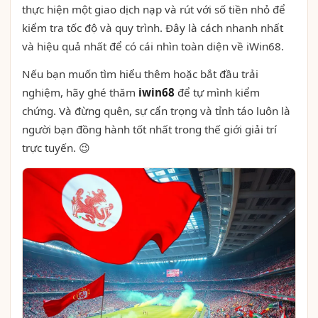
thực hiện một giao dịch nạp và rút với số tiền nhỏ để
kiểm tra tốc độ và quy trình. Đây là cách nhanh nhất
và hiệu quả nhất để có cái nhìn toàn diện về iWin68.
Nếu bạn muốn tìm hiểu thêm hoặc bắt đầu trải
nghiệm, hãy ghé thăm
iwin68
để tự mình kiểm
chứng. Và đừng quên, sự cẩn trọng và tỉnh táo luôn là
người bạn đồng hành tốt nhất trong thế giới giải trí
trực tuyến. 😉