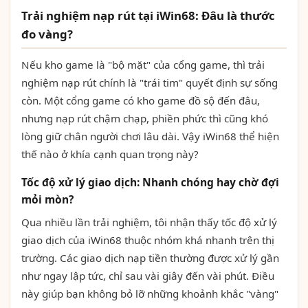
Trải nghiệm nạp rút tại iWin68: Đâu là thước
đo vàng?
Nếu kho game là "bộ mặt" của cổng game, thì trải
nghiệm nạp rút chính là "trái tim" quyết định sự sống
còn. Một cổng game có kho game đồ sộ đến đâu,
nhưng nạp rút chậm chạp, phiền phức thì cũng khó
lòng giữ chân người chơi lâu dài. Vậy iWin68 thể hiện
thế nào ở khía cạnh quan trọng này?
Tốc độ xử lý giao dịch: Nhanh chóng hay chờ đợi
mỏi mòn?
Qua nhiều lần trải nghiệm, tôi nhận thấy tốc độ xử lý
giao dịch của iWin68 thuộc nhóm khá nhanh trên thị
trường. Các giao dịch nạp tiền thường được xử lý gần
như ngay lập tức, chỉ sau vài giây đến vài phút. Điều
này giúp bạn không bỏ lỡ những khoảnh khắc "vàng"