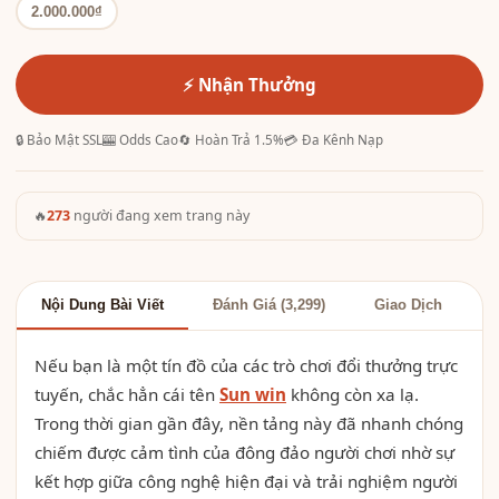
2.000.000₫
⚡ Nhận Thưởng
🔒 Bảo Mật SSL
🎰 Odds Cao
🔄 Hoàn Trả 1.5%
💳 Đa Kênh Nạp
🔥
273
người đang xem trang này
Nội Dung Bài Viết
Đánh Giá (3,299)
Giao Dịch
Nếu bạn là một tín đồ của các trò chơi đổi thưởng trực
tuyến, chắc hẳn cái tên
Sun win
không còn xa lạ.
Trong thời gian gần đây, nền tảng này đã nhanh chóng
chiếm được cảm tình của đông đảo người chơi nhờ sự
kết hợp giữa công nghệ hiện đại và trải nghiệm người