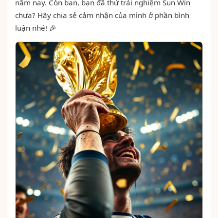
năm nay. Còn bạn, bạn đã thử trải nghiệm Sun Win
chưa? Hãy chia sẻ cảm nhận của mình ở phần bình
luận nhé! 🎉