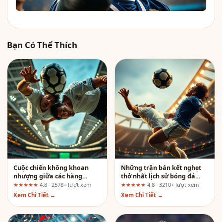
Bạn Có Thể Thích
Cuộc chiến không khoan
Những trận bán kết nghẹt
nhượng giữa các hàng
thở nhất lịch sử bóng đá
phòng ngự
hiện đại: Khi ranh giới mong
★★★★★
4.8 · 2578+ lượt xem
★★★★★
4.8 · 3210+ lượt xem
manh giữa thiên đường và
Xem Chi Tiết →
Xem Chi Tiết →
địa ngục