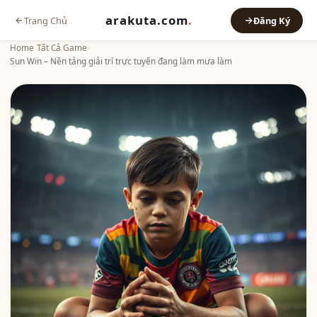
arakuta.com
.
Trang Chủ
Đăng Ký
Home
›
Tất Cả Game
›
Sun Win – Nền tảng giải trí trực tuyến đang làm mưa làm