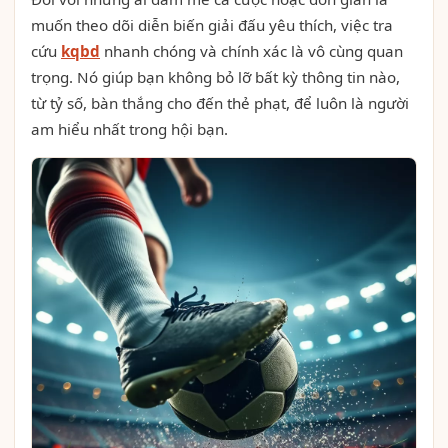
muốn theo dõi diễn biến giải đấu yêu thích, việc tra
cứu
kqbd
nhanh chóng và chính xác là vô cùng quan
trọng. Nó giúp bạn không bỏ lỡ bất kỳ thông tin nào,
từ tỷ số, bàn thắng cho đến thẻ phạt, để luôn là người
am hiểu nhất trong hội bạn.