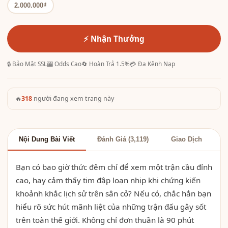
2.000.000₫
⚡ Nhận Thưởng
🔒 Bảo Mật SSL
🎰 Odds Cao
🔄 Hoàn Trả 1.5%
💳 Đa Kênh Nạp
🔥
318
người đang xem trang này
Nội Dung Bài Viết
Đánh Giá (3,119)
Giao Dịch
Bạn có bao giờ thức đêm chỉ để xem một trận cầu đỉnh
cao, hay cảm thấy tim đập loạn nhịp khi chứng kiến
khoảnh khắc lịch sử trên sân cỏ? Nếu có, chắc hẳn bạn
hiểu rõ sức hút mãnh liệt của những trận đấu gây sốt
trên toàn thế giới. Không chỉ đơn thuần là 90 phút