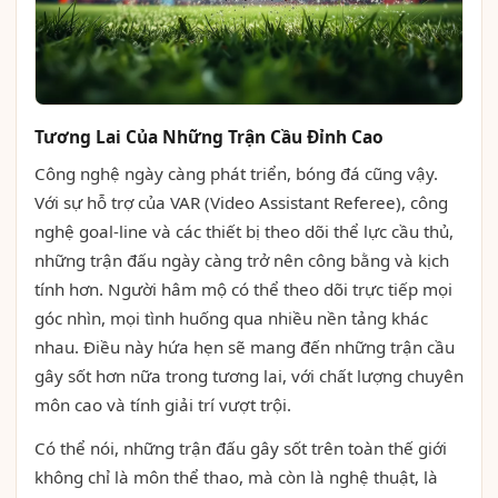
Tương Lai Của Những Trận Cầu Đỉnh Cao
Công nghệ ngày càng phát triển, bóng đá cũng vậy.
Với sự hỗ trợ của VAR (Video Assistant Referee), công
nghệ goal-line và các thiết bị theo dõi thể lực cầu thủ,
những trận đấu ngày càng trở nên công bằng và kịch
tính hơn. Người hâm mộ có thể theo dõi trực tiếp mọi
góc nhìn, mọi tình huống qua nhiều nền tảng khác
nhau. Điều này hứa hẹn sẽ mang đến những trận cầu
gây sốt hơn nữa trong tương lai, với chất lượng chuyên
môn cao và tính giải trí vượt trội.
Có thể nói, những trận đấu gây sốt trên toàn thế giới
không chỉ là môn thể thao, mà còn là nghệ thuật, là