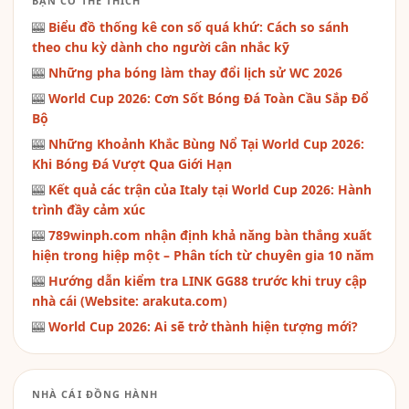
BẠN CÓ THỂ THÍCH
🎰
Biểu đồ thống kê con số quá khứ: Cách so sánh
theo chu kỳ dành cho người cân nhắc kỹ
🎰
Những pha bóng làm thay đổi lịch sử WC 2026
🎰
World Cup 2026: Cơn Sốt Bóng Đá Toàn Cầu Sắp Đổ
Bộ
🎰
Những Khoảnh Khắc Bùng Nổ Tại World Cup 2026:
Khi Bóng Đá Vượt Qua Giới Hạn
🎰
Kết quả các trận của Italy tại World Cup 2026: Hành
trình đầy cảm xúc
🎰
789winph.com nhận định khả năng bàn thắng xuất
hiện trong hiệp một – Phân tích từ chuyên gia 10 năm
🎰
Hướng dẫn kiểm tra LINK GG88 trước khi truy cập
nhà cái (Website: arakuta.com)
🎰
World Cup 2026: Ai sẽ trở thành hiện tượng mới?
NHÀ CÁI ĐỒNG HÀNH