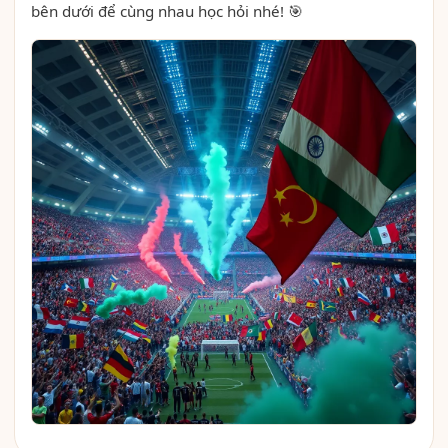
bên dưới để cùng nhau học hỏi nhé! 🎯