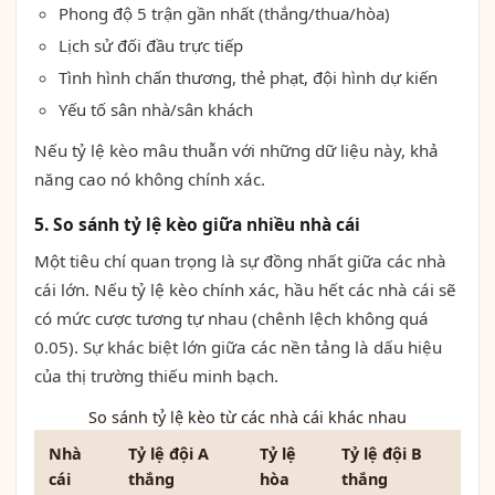
Phong độ 5 trận gần nhất (thắng/thua/hòa)
Lịch sử đối đầu trực tiếp
Tình hình chấn thương, thẻ phạt, đội hình dự kiến
Yếu tố sân nhà/sân khách
Nếu tỷ lệ kèo mâu thuẫn với những dữ liệu này, khả
năng cao nó không chính xác.
5. So sánh tỷ lệ kèo giữa nhiều nhà cái
Một tiêu chí quan trọng là sự đồng nhất giữa các nhà
cái lớn. Nếu tỷ lệ kèo chính xác, hầu hết các nhà cái sẽ
có mức cược tương tự nhau (chênh lệch không quá
0.05). Sự khác biệt lớn giữa các nền tảng là dấu hiệu
của thị trường thiếu minh bạch.
So sánh tỷ lệ kèo từ các nhà cái khác nhau
Nhà
Tỷ lệ đội A
Tỷ lệ
Tỷ lệ đội B
cái
thắng
hòa
thắng