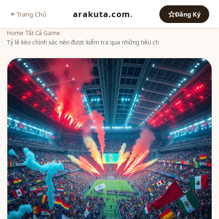
arakuta.com
.
Trang Chủ
Đăng Ký
Home
›
Tất Cả Game
›
Tỷ lệ kèo chính xác nên được kiểm tra qua những tiêu ch