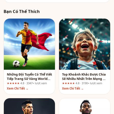
Bạn Có Thể Thích
Những Đội Tuyển Có Thể Viết
Top Khoảnh Khắc Được Chia
Tiếp Trang Sử Vàng World
Sẻ Nhiều Nhất Trên Mạng Xã
Cup 2026
Hội – Đâu Là "Công Thức"
★★★★★
4.8 · 3347+ lượt xem
★★★★★
4.8 · 3190+ lượt xem
Gây Sốt?
Xem Chi Tiết →
Xem Chi Tiết →