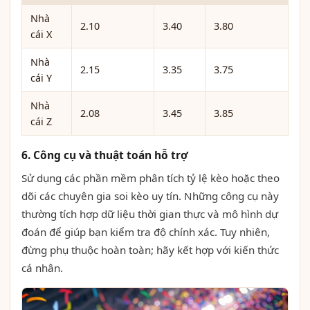
Nhà
2.10
3.40
3.80
cái X
Nhà
2.15
3.35
3.75
cái Y
Nhà
2.08
3.45
3.85
cái Z
6. Công cụ và thuật toán hỗ trợ
Sử dụng các phần mềm phân tích tỷ lệ kèo hoặc theo
dõi các chuyên gia soi kèo uy tín. Những công cụ này
thường tích hợp dữ liệu thời gian thực và mô hình dự
đoán để giúp bạn kiểm tra độ chính xác. Tuy nhiên,
đừng phụ thuộc hoàn toàn; hãy kết hợp với kiến thức
cá nhân.