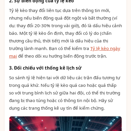
2. Sự biến động của tỷ lệ kèo
Tỷ lệ kèo thay đổi liên tục dựa trên thông tin mới,
nhưng nếu biến động quá đột ngột và bất thường (ví
dụ: thay đổi 20-30% trong vài giờ), đó là dấu hiệu cảnh
báo. Một tỷ lệ kèo ổn định, thay đổi có lý do (chấn
thương cầu thủ, thời tiết) mới là dấu hiệu của thị
trường lành mạnh. Bạn có thể kiểm tra
Tỷ lệ kèo ngày
mai
để theo dõi xu hướng biến động trước trận.
3. Đối chiếu với thống kê lịch sử
So sánh tỷ lệ hiện tại với dữ liệu các trận đấu tương tự
trong quá khứ. Nếu tỷ lệ kèo quá cao hoặc quá thấp
so với trung bình lịch sử giữa hai đội, có thể thị trường
đang bị thao túng hoặc có thông tin nội bộ. Hãy sử
dụng các trang thống kê uy tín để kiểm chứng.