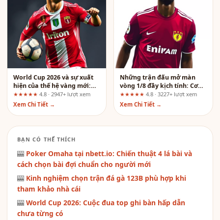
World Cup 2026 và sự xuất
Những trận đấu mở màn
hiện của thế hệ vàng mới:
vòng 1/8 đầy kịch tính: Cơn
Làn gió nào đang thổi vào
lốc cảm xúc chưa từng có
★★★★★
4.8 · 2947+ lượt xem
★★★★★
4.8 · 3227+ lượt xem
bóng đá thế giới?
Xem Chi Tiết →
Xem Chi Tiết →
BẠN CÓ THỂ THÍCH
🎰
Poker Omaha tại nbett.io: Chiến thuật 4 lá bài và
cách chọn bài đợi chuẩn cho người mới
🎰
Kinh nghiệm chọn trận đá gà 123B phù hợp khi
tham khảo nhà cái
🎰
World Cup 2026: Cuộc đua top ghi bàn hấp dẫn
chưa từng có