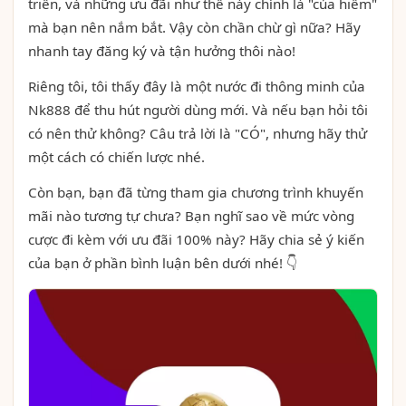
triển, và những ưu đãi như thế này chính là "của hiếm"
mà bạn nên nắm bắt. Vậy còn chần chừ gì nữa? Hãy
nhanh tay đăng ký và tận hưởng thôi nào!
Riêng tôi, tôi thấy đây là một nước đi thông minh của
Nk888 để thu hút người dùng mới. Và nếu bạn hỏi tôi
có nên thử không? Câu trả lời là "CÓ", nhưng hãy thử
một cách có chiến lược nhé.
Còn bạn, bạn đã từng tham gia chương trình khuyến
mãi nào tương tự chưa? Bạn nghĩ sao về mức vòng
cược đi kèm với ưu đãi 100% này? Hãy chia sẻ ý kiến
của bạn ở phần bình luận bên dưới nhé! 👇