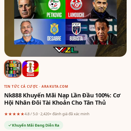
TIN TỨC CÁ CƯỢC · ARAKUTA.COM
Nk888 Khuyến Mãi Nạp Lần Đầu 100%: Cơ
Hội Nhân Đôi Tài Khoản Cho Tân Thủ
★★★★★
4.8 / 5.0 · 2,420+ đánh giá đã xác minh
Khuyến Mãi Đang Diễn Ra