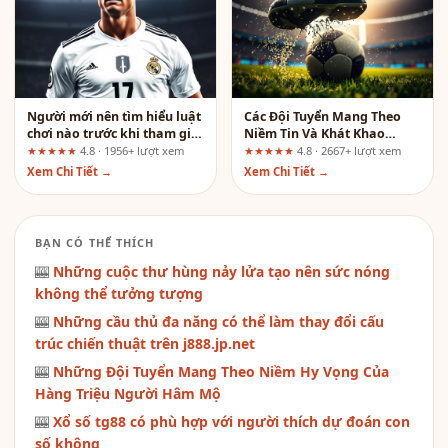
Người mới nên tìm hiểu luật
Các Đội Tuyển Mang Theo
chơi nào trước khi tham gia
Niềm Tin Và Khát Khao
nổ hũ
Chiến Thắng
★★★★★
4.8 · 1956+ lượt xem
★★★★★
4.8 · 2667+ lượt xem
Xem Chi Tiết →
Xem Chi Tiết →
BẠN CÓ THỂ THÍCH
🎰
Những cuộc thư hùng nảy lửa tạo nên sức nóng
không thể tưởng tượng
🎰
Những cầu thủ đa năng có thể làm thay đổi cấu
trúc chiến thuật trên j888.jp.net
🎰
Những Đội Tuyển Mang Theo Niềm Hy Vọng Của
Hàng Triệu Người Hâm Mộ
🎰
Xổ số tg88 có phù hợp với người thích dự đoán con
số không