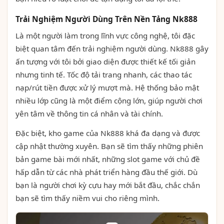
Trải Nghiệm Người Dùng Trên Nền Tảng Nk888
Là một người làm trong lĩnh vực công nghệ, tôi đặc
biệt quan tâm đến trải nghiệm người dùng. Nk888 gây
ấn tượng với tôi bởi giao diện được thiết kế tối giản
nhưng tinh tế. Tốc độ tải trang nhanh, các thao tác
nạp/rút tiền được xử lý mượt mà. Hệ thống bảo mật
nhiều lớp cũng là một điểm cộng lớn, giúp người chơi
yên tâm về thông tin cá nhân và tài chính.
Đặc biệt, kho game của Nk888 khá đa dạng và được
cập nhật thường xuyên. Bạn sẽ tìm thấy những phiên
bản game bài mới nhất, những slot game với chủ đề
hấp dẫn từ các nhà phát triển hàng đầu thế giới. Dù
bạn là người chơi kỳ cựu hay mới bắt đầu, chắc chắn
bạn sẽ tìm thấy niềm vui cho riêng mình.