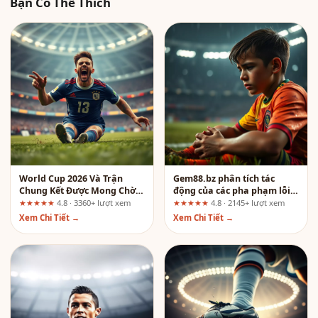
Bạn Có Thể Thích
World Cup 2026 Và Trận
Gem88.bz phân tích tác
Chung Kết Được Mong Chờ
động của các pha phạm lỗi
Nhất Trong Lịch Sử Bóng Đá
gần vòng cấm đến thế trận
★★★★★
4.8 · 3360+ lượt xem
★★★★★
4.8 · 2145+ lượt xem
Thế Giới
Xem Chi Tiết →
Xem Chi Tiết →