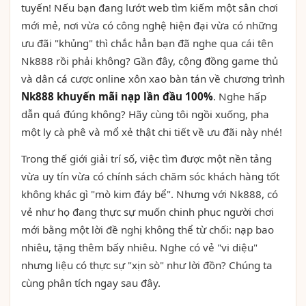
tuyến! Nếu bạn đang lướt web tìm kiếm một sân chơi
mới mẻ, nơi vừa có công nghệ hiện đại vừa có những
ưu đãi "khủng" thì chắc hẳn bạn đã nghe qua cái tên
Nk888 rồi phải không? Gần đây, cộng đồng game thủ
và dân cá cược online xôn xao bàn tán về chương trình
Nk888 khuyến mãi nạp lần đầu 100%
. Nghe hấp
dẫn quá đúng không? Hãy cùng tôi ngồi xuống, pha
một ly cà phê và mổ xẻ thật chi tiết về ưu đãi này nhé!
Trong thế giới giải trí số, việc tìm được một nền tảng
vừa uy tín vừa có chính sách chăm sóc khách hàng tốt
không khác gì "mò kim đáy bể". Nhưng với Nk888, có
vẻ như họ đang thực sự muốn chinh phục người chơi
mới bằng một lời đề nghị không thể từ chối: nạp bao
nhiêu, tặng thêm bấy nhiêu. Nghe có vẻ "vi diệu"
nhưng liệu có thực sự "xịn sò" như lời đồn? Chúng ta
cùng phân tích ngay sau đây.