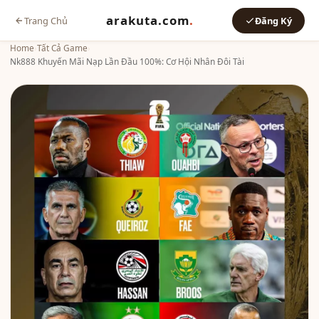
arakuta.com
.
Trang Chủ
Đăng Ký
Home
›
Tất Cả Game
›
Nk888 Khuyến Mãi Nạp Lần Đầu 100%: Cơ Hội Nhân Đôi Tài