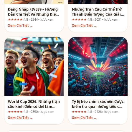
Đăng Nhập FIVE89 – Hướng
Những Trận Cầu Có Thể Trở
Dẫn Chi Tiết Và Những Điều
Thành Biểu Tượng Của Giải
Cần Biết
Đấu
★★★★★
4.8 · 3244+ lượt xem
★★★★★
4.8 · 3031+ lượt xem
Xem Chi Tiết →
Xem Chi Tiết →
World Cup 2026: Những trận
Tỷ lệ kèo chính xác nên được
cầu kinh điển có thể làm
kiểm tra qua những tiêu chí
thay đổi lịch sử bóng đá
nào?
★★★★★
4.8 · 2350+ lượt xem
★★★★★
4.8 · 2426+ lượt xem
Xem Chi Tiết →
Xem Chi Tiết →