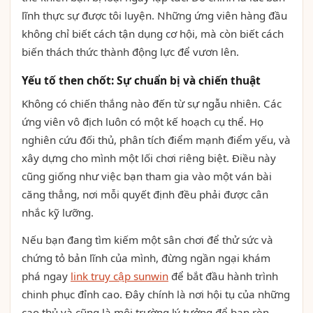
lĩnh thực sự được tôi luyện. Những ứng viên hàng đầu
không chỉ biết cách tận dụng cơ hội, mà còn biết cách
biến thách thức thành động lực để vươn lên.
Yếu tố then chốt: Sự chuẩn bị và chiến thuật
Không có chiến thắng nào đến từ sự ngẫu nhiên. Các
ứng viên vô địch luôn có một kế hoạch cụ thể. Họ
nghiên cứu đối thủ, phân tích điểm mạnh điểm yếu, và
xây dựng cho mình một lối chơi riêng biệt. Điều này
cũng giống như việc bạn tham gia vào một ván bài
căng thẳng, nơi mỗi quyết định đều phải được cân
nhắc kỹ lưỡng.
Nếu bạn đang tìm kiếm một sân chơi để thử sức và
chứng tỏ bản lĩnh của mình, đừng ngần ngại khám
phá ngay
link truy cập sunwin
để bắt đầu hành trình
chinh phục đỉnh cao. Đây chính là nơi hội tụ của những
cao thủ và cũng là môi trường lý tưởng để bạn rèn