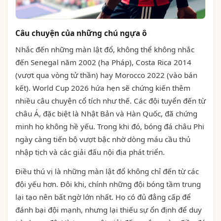
Câu chuyện của những chú ngựa ô
Nhắc đến những màn lật đổ, không thể không nhắc
đến Senegal năm 2002 (hạ Pháp), Costa Rica 2014
(vượt qua vòng tử thần) hay Morocco 2022 (vào bán
kết). World Cup 2026 hứa hẹn sẽ chứng kiến thêm
nhiều câu chuyện cổ tích như thế. Các đội tuyển đến từ
châu Á, đặc biệt là Nhật Bản và Hàn Quốc, đã chứng
minh họ không hề yếu. Trong khi đó, bóng đá châu Phi
ngày càng tiến bộ vượt bậc nhờ dòng máu cầu thủ
nhập tịch và các giải đấu nội địa phát triển.
Điều thú vị là những màn lật đổ không chỉ đến từ các
đội yếu hơn. Đôi khi, chính những đội bóng tầm trung
lại tạo nên bất ngờ lớn nhất. Họ có đủ đẳng cấp để
đánh bại đội mạnh, nhưng lại thiếu sự ổn định để duy