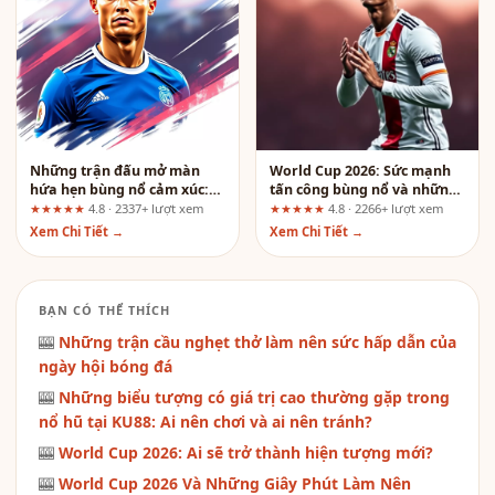
Những trận đấu mở màn
World Cup 2026: Sức mạnh
hứa hẹn bùng nổ cảm xúc:
tấn công bùng nổ và những
Bạn đã sẵn sàng?
cỗ máy săn bàn thế hệ mới
★★★★★
4.8 · 2337+ lượt xem
★★★★★
4.8 · 2266+ lượt xem
Xem Chi Tiết →
Xem Chi Tiết →
BẠN CÓ THỂ THÍCH
🎰
Những trận cầu nghẹt thở làm nên sức hấp dẫn của
ngày hội bóng đá
🎰
Những biểu tượng có giá trị cao thường gặp trong
nổ hũ tại KU88: Ai nên chơi và ai nên tránh?
🎰
World Cup 2026: Ai sẽ trở thành hiện tượng mới?
🎰
World Cup 2026 Và Những Giây Phút Làm Nên