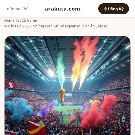
arakuta.com
.
Trang Chủ
Đăng Ký
Home
›
Tất Cả Game
›
World Cup 2026: Những Màn Lật Đổ Ngoạn Mục Khiến Giấc M