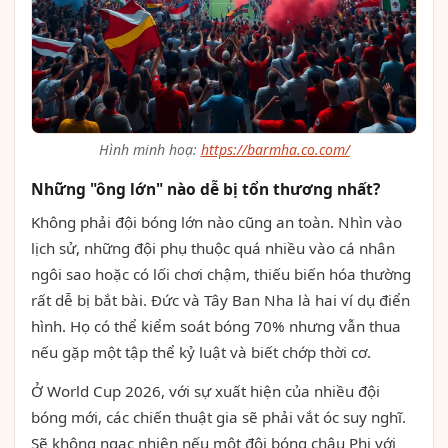
Hình minh hoạ:
https://barmha.co.com/
Những "ông lớn" nào dễ bị tổn thương nhất?
Không phải đội bóng lớn nào cũng an toàn. Nhìn vào
lịch sử, những đội phụ thuộc quá nhiều vào cá nhân
ngôi sao hoặc có lối chơi chậm, thiếu biến hóa thường
rất dễ bị bắt bài. Đức và Tây Ban Nha là hai ví dụ điển
hình. Họ có thể kiểm soát bóng 70% nhưng vẫn thua
nếu gặp một tập thể kỷ luật và biết chớp thời cơ.
Ở World Cup 2026, với sự xuất hiện của nhiều đội
bóng mới, các chiến thuật gia sẽ phải vắt óc suy nghĩ.
Sẽ không ngạc nhiên nếu một đội bóng châu Phi với