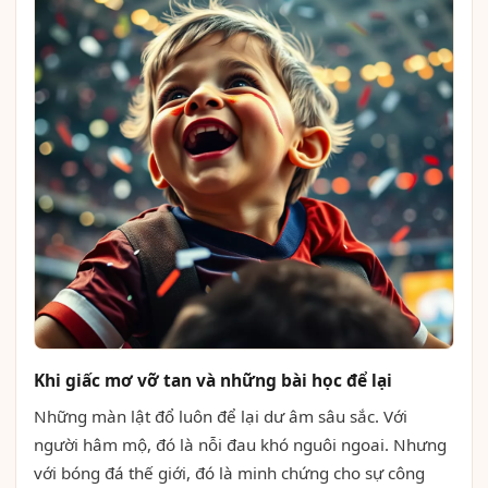
Khi giấc mơ vỡ tan và những bài học để lại
Những màn lật đổ luôn để lại dư âm sâu sắc. Với
người hâm mộ, đó là nỗi đau khó nguôi ngoai. Nhưng
với bóng đá thế giới, đó là minh chứng cho sự công