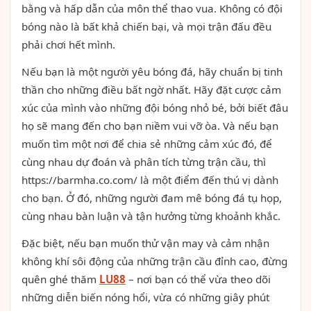
bằng và hấp dẫn của môn thể thao vua. Không có đội
bóng nào là bất khả chiến bại, và mọi trận đấu đều
phải chơi hết mình.
Nếu bạn là một người yêu bóng đá, hãy chuẩn bị tinh
thần cho những điều bất ngờ nhất. Hãy đặt cược cảm
xúc của mình vào những đội bóng nhỏ bé, bởi biết đâu
họ sẽ mang đến cho bạn niềm vui vỡ òa. Và nếu bạn
muốn tìm một nơi để chia sẻ những cảm xúc đó, để
cùng nhau dự đoán và phân tích từng trận cầu, thì
https://barmha.co.com/ là một điểm đến thú vị dành
cho bạn. Ở đó, những người đam mê bóng đá tụ họp,
cùng nhau bàn luận và tận hưởng từng khoảnh khắc.
Đặc biệt, nếu bạn muốn thử vận may và cảm nhận
không khí sôi động của những trận cầu đỉnh cao, đừng
quên ghé thăm
LU88
– nơi bạn có thể vừa theo dõi
những diễn biến nóng hổi, vừa có những giây phút