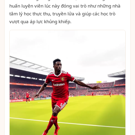
huấn luyện viên lúc này đóng vai trò như những nhà
tâm lý học thực thụ, truyền lửa và giúp các học trò
vượt qua áp lực khủng khiếp.