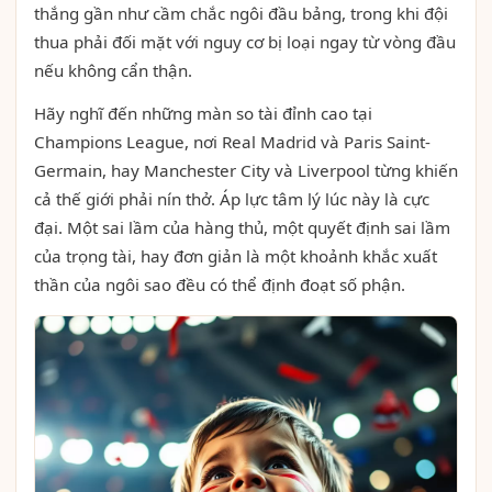
thắng gần như cầm chắc ngôi đầu bảng, trong khi đội
thua phải đối mặt với nguy cơ bị loại ngay từ vòng đầu
nếu không cẩn thận.
Hãy nghĩ đến những màn so tài đỉnh cao tại
Champions League, nơi Real Madrid và Paris Saint-
Germain, hay Manchester City và Liverpool từng khiến
cả thế giới phải nín thở. Áp lực tâm lý lúc này là cực
đại. Một sai lầm của hàng thủ, một quyết định sai lầm
của trọng tài, hay đơn giản là một khoảnh khắc xuất
thần của ngôi sao đều có thể định đoạt số phận.