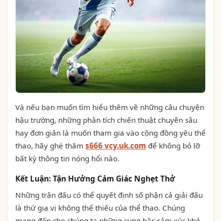
Và nếu bạn muốn tìm hiểu thêm về những câu chuyện
hậu trường, những phân tích chiến thuật chuyên sâu
hay đơn giản là muốn tham gia vào cộng đồng yêu thể
thao, hãy ghé thăm
s666 vcy.uk.com
để không bỏ lỡ
bất kỳ thông tin nóng hổi nào.
Kết Luận: Tận Hưởng Cảm Giác Nghẹt Thở
Những trận đấu có thể quyết định số phận cả giải đấu
là thứ gia vị không thể thiếu của thể thao. Chúng
mang đến cho chúng ta những cung bậc cảm xúc khó