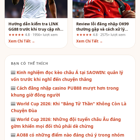
Hướng dẫn kiểm tra LINK
Review lỗi đăng nhập OK99
GG88 trước khi truy cập nhà
thường gặp và cách xử lý
cái (Website: arakuta.com)
trên nhà cái
★★★★★
4.8 · 1956+ lượt xem
★★★★★
4.8 · 2575+ lượt xem
Xem Chi Tiết →
Xem Chi Tiết →
BẠN CÓ THỂ THÍCH
🎰
Kinh nghiệm đọc kèo châu Á tại SAOWIN: quản lý
vốn trước khi nghĩ đến chuyện thắng
🎰
Cách đăng nhập casino PUB88 mượt hơn trong
khung giờ đông người
🎰
World Cup 2026: Khi "Bảng Tử Thần" Không Còn Là
Chuyện Đùa
🎰
World Cup 2026: Những đội tuyển châu Âu đáng
gờm khiến mọi đối thủ phải dè chừng
🎰
AO88 có những điểm nào đáng chú ý trong nhóm