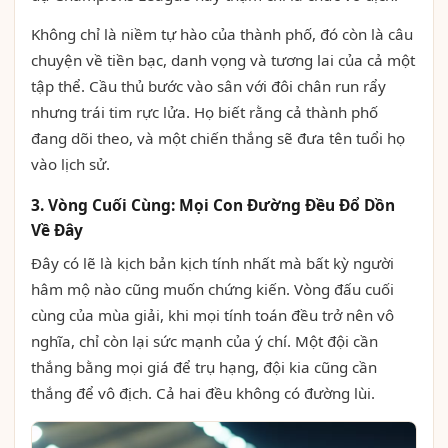
Không chỉ là niềm tự hào của thành phố, đó còn là câu
chuyện về tiền bạc, danh vọng và tương lai của cả một
tập thể. Cầu thủ bước vào sân với đôi chân run rẩy
nhưng trái tim rực lửa. Họ biết rằng cả thành phố
đang dõi theo, và một chiến thắng sẽ đưa tên tuổi họ
vào lịch sử.
3. Vòng Cuối Cùng: Mọi Con Đường Đều Đổ Dồn
Về Đây
Đây có lẽ là kịch bản kịch tính nhất mà bất kỳ người
hâm mộ nào cũng muốn chứng kiến. Vòng đấu cuối
cùng của mùa giải, khi mọi tính toán đều trở nên vô
nghĩa, chỉ còn lại sức mạnh của ý chí. Một đội cần
thắng bằng mọi giá để trụ hạng, đội kia cũng cần
thắng để vô địch. Cả hai đều không có đường lùi.