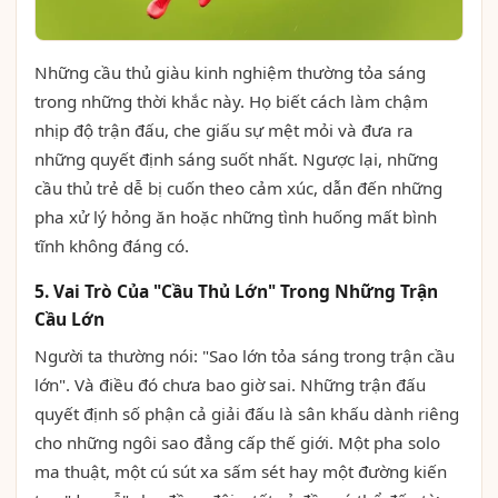
Những cầu thủ giàu kinh nghiệm thường tỏa sáng
trong những thời khắc này. Họ biết cách làm chậm
nhịp độ trận đấu, che giấu sự mệt mỏi và đưa ra
những quyết định sáng suốt nhất. Ngược lại, những
cầu thủ trẻ dễ bị cuốn theo cảm xúc, dẫn đến những
pha xử lý hỏng ăn hoặc những tình huống mất bình
tĩnh không đáng có.
5. Vai Trò Của "Cầu Thủ Lớn" Trong Những Trận
Cầu Lớn
Người ta thường nói: "Sao lớn tỏa sáng trong trận cầu
lớn". Và điều đó chưa bao giờ sai. Những trận đấu
quyết định số phận cả giải đấu là sân khấu dành riêng
cho những ngôi sao đẳng cấp thế giới. Một pha solo
ma thuật, một cú sút xa sấm sét hay một đường kiến