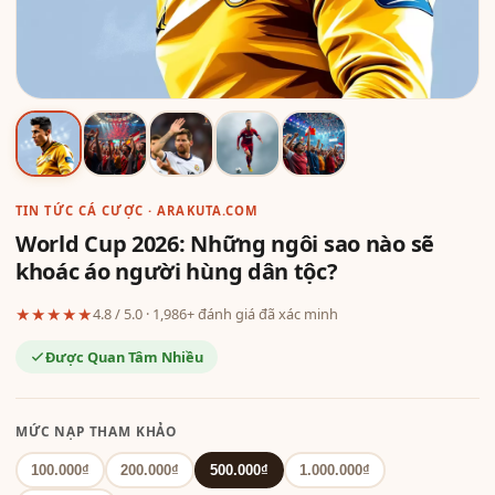
TIN TỨC CÁ CƯỢC · ARAKUTA.COM
World Cup 2026: Những ngôi sao nào sẽ
khoác áo người hùng dân tộc?
★★★★★
4.8 / 5.0 · 1,986+ đánh giá đã xác minh
Được Quan Tâm Nhiều
MỨC NẠP THAM KHẢO
100.000₫
200.000₫
500.000₫
1.000.000₫