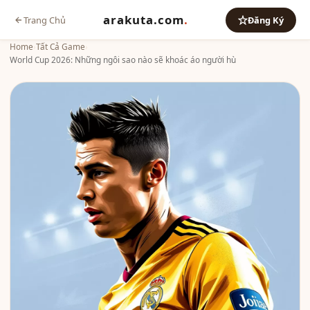
arakuta.com
.
Trang Chủ
Đăng Ký
Home
›
Tất Cả Game
›
World Cup 2026: Những ngôi sao nào sẽ khoác áo người hù