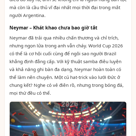
mà còn là cầu thủ vĩ đại nhất mọi thời đại trong mắt
người Argentina.
Neymar – Khát khao chưa bao giờ tắt
Neymar đã trải qua nhiều chấn thương và chỉ trích,
nhưng ngọn lửa trong anh vẫn cháy. World Cup 2026
có thể là cơ hội cuối cùng để ngôi sao người Brazil
khẳng định đẳng cấp. Với kỹ thuật samba điêu luyện
và khả năng ghi bàn đa dạng, Neymar hoàn toàn có
thể làm nên chuyện. Một cú hat-trick vào lưới Đức ở
chung kết? Nghe có vẻ điên rồ, nhưng trong bóng đá,
mọi thứ đều có thể.