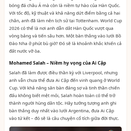
bóng đá châu Á mà còn là niềm tự hào của Hàn Quốc.
Với tốc độ, kỹ thuật và khả năng dứt điểm bằng cả hai
chân, anh đã làm nên lịch sử tại Tottenham. World Cup
2026 có thể là nơi anh dẫn dắt Hàn Quốc vượt qua
vòng bảng và tiến sâu hơn. Một bàn thắng vào lưới Bồ
Đào Nha ở phút bù giờ? Đó sẽ là khoảnh khắc khiến cả
đất nước vỡ òa.
Mohamed Salah – Niềm hy vọng của Ai Cập
Salah đã làm được điều thần kỳ với Liverpool, nhưng
anh vẫn chưa thể đưa Ai Cập đến vinh quang ở World
Cup. Với khả năng săn bàn đáng sợ và tinh thần chiến
đấu không biết mệt mỏi, Salah hoàn toàn có thể trở
thành người hùng dân tộc. Hãy tưởng tượng anh ghi
bàn thắng duy nhất vào lưới Argentina, đưa Ai Cập
vào tứ kết – đó sẽ là câu chuyện cổ tích giữa đời thực.