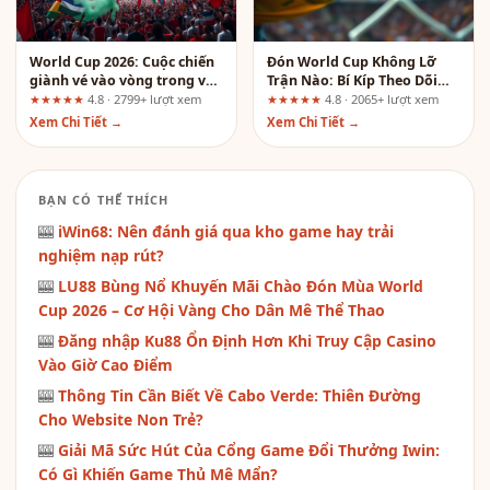
World Cup 2026: Cuộc chiến
Đón World Cup Không Lỡ
giành vé vào vòng trong và
Trận Nào: Bí Kíp Theo Dõi
những kịch bản nghẹt thở
Lịch Thi Đấu Chuẩn Nhất
★★★★★
4.8 · 2799+ lượt xem
★★★★★
4.8 · 2065+ lượt xem
Xem Chi Tiết →
Xem Chi Tiết →
BẠN CÓ THỂ THÍCH
🎰
iWin68: Nên đánh giá qua kho game hay trải
nghiệm nạp rút?
🎰
LU88 Bùng Nổ Khuyến Mãi Chào Đón Mùa World
Cup 2026 – Cơ Hội Vàng Cho Dân Mê Thể Thao
🎰
Đăng nhập Ku88 Ổn Định Hơn Khi Truy Cập Casino
Vào Giờ Cao Điểm
🎰
Thông Tin Cần Biết Về Cabo Verde: Thiên Đường
Cho Website Non Trẻ?
🎰
Giải Mã Sức Hút Của Cổng Game Đổi Thưởng Iwin:
Có Gì Khiến Game Thủ Mê Mẩn?