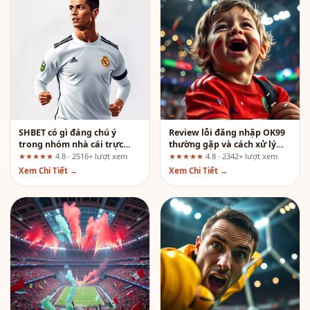
SHBET có gì đáng chú ý
Review lỗi đăng nhập OK99
trong nhóm nhà cái trực
thường gặp và cách xử lý
tuyến hiện nay
trên nhà cái
★★★★★
4.8 · 2516+ lượt xem
★★★★★
4.8 · 2342+ lượt xem
Xem Chi Tiết →
Xem Chi Tiết →