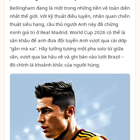
Bellingham đang là một trong những tiền vệ toàn diện
nhất thế giới. Với kỹ thuật điêu luyện, nhãn quan chiến
thuật siêu hạng, cầu thủ người Anh này đã chứng
minh giá trị ở Real Madrid. World Cup 2026 có thể là
sân khấu để anh đưa đội tuyển Anh vượt qua cái dớp
“gần mà xa”. Hãy tưởng tượng một pha solo từ giữa
sân, vượt qua ba hậu vệ và ghi bàn vào lưới Brazil –
đó chính là khoảnh khắc của người hùng.