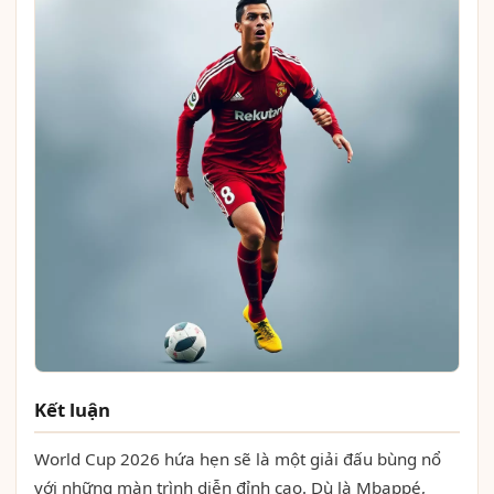
Kết luận
World Cup 2026 hứa hẹn sẽ là một giải đấu bùng nổ
với những màn trình diễn đỉnh cao. Dù là Mbappé,