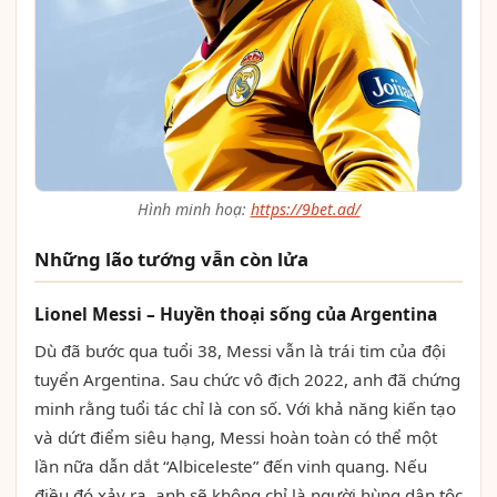
Hình minh hoạ:
https://9bet.ad/
Những lão tướng vẫn còn lửa
Lionel Messi – Huyền thoại sống của Argentina
Dù đã bước qua tuổi 38, Messi vẫn là trái tim của đội
tuyển Argentina. Sau chức vô địch 2022, anh đã chứng
minh rằng tuổi tác chỉ là con số. Với khả năng kiến tạo
và dứt điểm siêu hạng, Messi hoàn toàn có thể một
lần nữa dẫn dắt “Albiceleste” đến vinh quang. Nếu
điều đó xảy ra, anh sẽ không chỉ là người hùng dân tộc