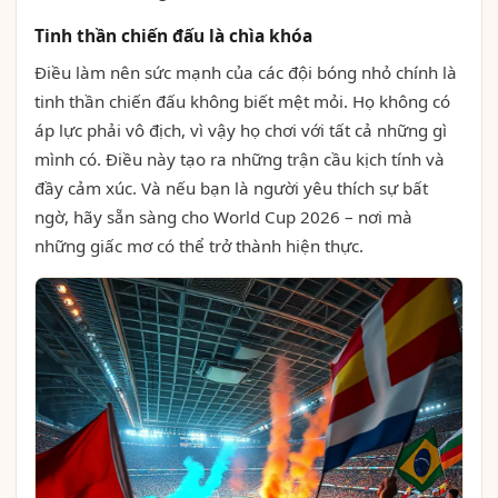
Tinh thần chiến đấu là chìa khóa
Điều làm nên sức mạnh của các đội bóng nhỏ chính là
tinh thần chiến đấu không biết mệt mỏi. Họ không có
áp lực phải vô địch, vì vậy họ chơi với tất cả những gì
mình có. Điều này tạo ra những trận cầu kịch tính và
đầy cảm xúc. Và nếu bạn là người yêu thích sự bất
ngờ, hãy sẵn sàng cho World Cup 2026 – nơi mà
những giấc mơ có thể trở thành hiện thực.