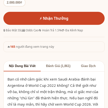
2.000.000₫
⚡ Nhận Thưởng
🔒 Bảo Mật SSL
🎰 Odds Cao
🔄 Hoàn Trả 1.5%
💳 Đa Kênh Nạp
🔥
165
người đang xem trang này
Nội Dung Bài Viết
Đánh Giá (1,861)
Giao Dịch
Bạn có nhớ cảm giác khi xem Saudi Arabia đánh bại
Argentina ở World Cup 2022 không? Cả thế giới như
vỡ òa, không chỉ vì một trận thắng, mà vì giấc mơ của
những "chú lùn" đã thành hiện thực. Nếu bạn nghĩ đó
chỉ là may mắn, thì hãy chờ xem World Cup 2026. Với