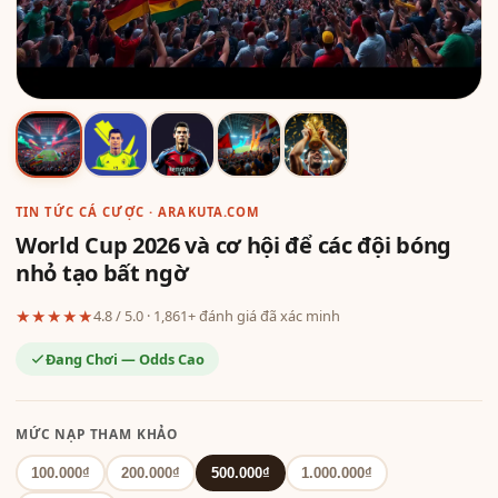
TIN TỨC CÁ CƯỢC · ARAKUTA.COM
World Cup 2026 và cơ hội để các đội bóng
nhỏ tạo bất ngờ
★★★★★
4.8 / 5.0 · 1,861+ đánh giá đã xác minh
Đang Chơi — Odds Cao
MỨC NẠP THAM KHẢO
100.000₫
200.000₫
500.000₫
1.000.000₫