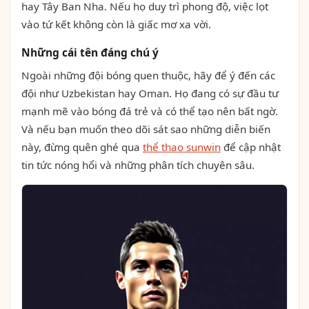
hay Tây Ban Nha. Nếu họ duy trì phong độ, việc lọt
vào tứ kết không còn là giấc mơ xa vời.
Những cái tên đáng chú ý
Ngoài những đội bóng quen thuộc, hãy để ý đến các
đội như Uzbekistan hay Oman. Họ đang có sự đầu tư
mạnh mẽ vào bóng đá trẻ và có thể tạo nên bất ngờ.
Và nếu bạn muốn theo dõi sát sao những diễn biến
này, đừng quên ghé qua
thể thao sunwin
để cập nhật
tin tức nóng hổi và những phân tích chuyên sâu.