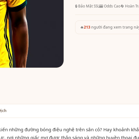
🔒 Bảo Mật SSL
🎰 Odds Cao
🔄 Hoàn Tr
🔥
213
người đang xem trang nà
Dịch
iến những đường bóng điệu nghệ trên sân cỏ? Hay khoảnh khắc 
hực, nơi những giấc mơ được thắp sáng và những huyền thoại đư