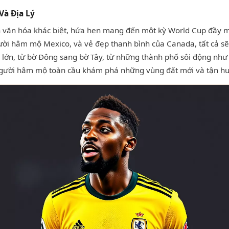
Và Địa Lý
n văn hóa khác biệt, hứa hẹn mang đến một kỳ World Cup đầy m
người hâm mộ Mexico, và vẻ đẹp thanh bình của Canada, tất cả s
ng lớn, từ bờ Đông sang bờ Tây, từ những thành phố sôi động n
 người hâm mộ toàn cầu khám phá những vùng đất mới và tận hư