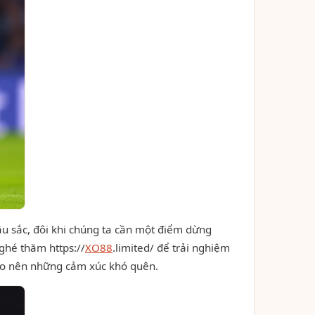
âu sắc, đôi khi chúng ta cần một điểm dừng
ghé thăm https://
XO88
.limited/ để trải nghiệm
tạo nên những cảm xúc khó quên.