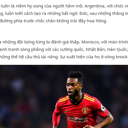
, luôn là niềm hy vọng của người hâm mộ. Argentina, với chức v
ăng, luôn biết cách tạo ra những bất ngờ. Đức, sau những thăng t
đường phía trước chắc chắn không trải đầy hoa hồng.
a những đội bóng từng bị đánh giá thấp. Morocco, với màn trìn
ạnh tranh sòng phẳng với các cường quốc. Nhật Bản, Hàn Quốc, 
ng thế hệ cầu thủ tài năng. Sự xuất hiện của họ ở vòng knock-