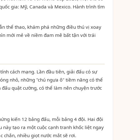
a quốc gia: Mỹ, Canada và Mexico. Hành trình tìm
lẫn thể thao, khám phá những điều thú vị xoay
nhìn mới mẻ về niềm đam mê bất tận với trái
tính cách mạng. Lần đầu tiên, giải đấu có sự
 bóng nhỏ, những "chú ngựa ô" tiềm năng có thể
n đấu quật cường, có thể làm nên chuyện trước
chứng kiến 12 bảng đấu, mỗi bảng 4 đội. Hai đội
u này tạo ra một cuộc cạnh tranh khốc liệt ngay
c chắn, nhiều giọt nước mắt sẽ rơi.