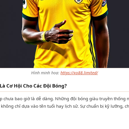
Hình minh hoạ:
https://xo88.limited/
 Là Cơ Hội Cho Các Đội Bóng?
Cup chưa bao giờ là dễ dàng. Những đội bóng giàu truyền thống n
hông chỉ dựa vào tên tuổi hay lịch sử. Sự chuẩn bị kỹ lưỡng, ch