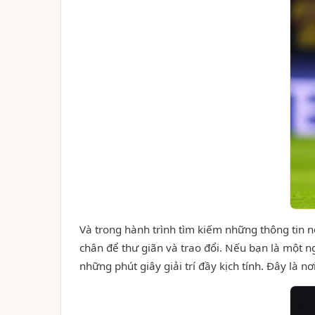
Và trong hành trình tìm kiếm những thông tin n
chân để thư giãn và trao đổi. Nếu bạn là một 
những phút giây giải trí đầy kịch tính. Đây l