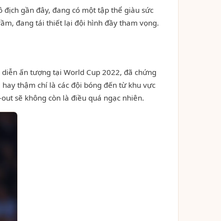
ô địch gần đây, đang có một tập thể giàu sức
rầm, đang tái thiết lại đội hình đầy tham vọng.
h diễn ấn tượng tại World Cup 2022, đã chứng
hay thậm chí là các đội bóng đến từ khu vực
out sẽ không còn là điều quá ngạc nhiên.