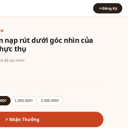
Đăng Ký
OM
m nạp rút dưới góc nhìn của
thực thụ
 giá đã xác minh
000₫
1.000.000₫
2.000.000₫
⚡ Nhận Thưởng