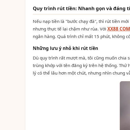
Quy trình rút tiền: Nhanh gọn và đáng t
Nếu nạp tiền là "bước chạy đà", thì rút tiền mớ
nhưng thực tế lại chậm như rùa. Với
XX88 COM
ngân hàng. Quá trình chỉ mất 15 phút, không có
Những lưu ý nhỏ khi rút tiền
Dù quy trình rất mượt mà, tôi cũng muốn chia 
trùng khớp với tên đăng ký trên hệ thống. Thứ ha
lý có thể lâu hơn một chút, nhưng nhìn chung v