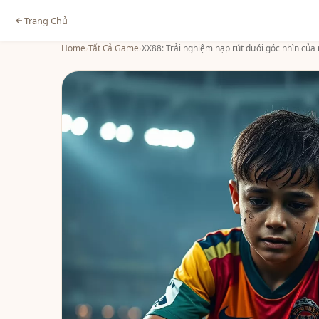
Trang Chủ
Home
›
Tất Cả Game
›
XX88: Trải nghiệm nạp rút dưới góc nhìn của