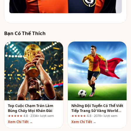
Bạn Có Thể Thích
Top Cuộc Chạm Trán Làm
Những Đội Tuyển Có Thể Viết
Bùng Cháy Mọi Khán Đài
Tiếp Trang Sử Vàng World
Cup 2026
★★★★★
4.8 · 2334+ lượt xem
★★★★★
4.8 · 2078+ lượt xem
Xem Chi Tiết →
Xem Chi Tiết →