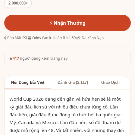
2.000.000₫
⚡ Nhận Thưởng
🔒 Bảo Mật SSL
🎰 Odds Cao
🔄 Hoàn Trả 1.5%
💳 Đa Kênh Nạp
🔥
417
người đang xem trang này
Nội Dung Bài Viết
Đánh Giá (2,117)
Giao Dịch
World Cup 2026 đang đến gần và hứa hẹn sẽ là một
kỳ giải đấu lịch sử với nhiều điều chưa từng có. Lần
đầu tiên, giải đấu được đồng tổ chức bởi ba quốc gia:
Mỹ, Canada và Mexico. Lần đầu tiên, số đội tham dự
được mở rộng lên 48. Và tất nhiên, với những thay đổi