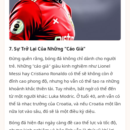
7. Sự Trở Lại Của Những "Cáo Già"
Đừng quên rằng, bóng đá không chỉ dành cho người
trẻ. Những "cáo già" giàu kinh nghiệm như Lionel
Messi hay Cristiano Ronaldo có thể sẽ không còn ở
đỉnh cao phong độ, nhưng họ vẫn có thể tạo ra những
khoảnh khắc thiên tài. Tuy nhiên, bất ngờ có thể đến
từ một người khác: Luka Modric. Ở tuổi 40, anh vẫn có
thể là nhạc trưởng của Croatia, và nếu Croatia một lần
nữa lọt vào sâu, đó sẽ là một điều kỳ diệu.
Bóng đá hiện đại ngày càng đề cao thể lực và tốc độ,