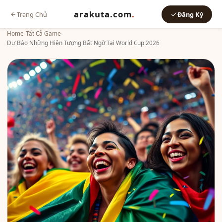
arakuta.com
.
Trang Chủ
Đăng Ký
Home
›
Tất Cả Game
›
Dự Báo Những Hiện Tượng Bất Ngờ Tại World Cup 2026