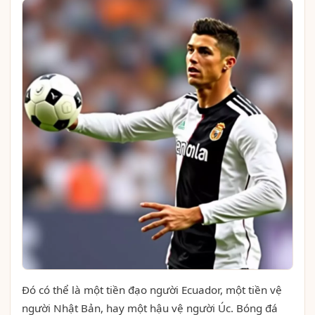
Đó có thể là một tiền đạo người Ecuador, một tiền vệ
người Nhật Bản, hay một hậu vệ người Úc. Bóng đá