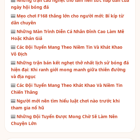
🎰
Những trận cầu nghẹt thở làm nên sức hấp dẫn của
ngày hội bóng đá
🎰
Mẹo chơi F168 thắng lớn cho người mới: Bí kíp từ
dân chuyên
🎰
Những Màn Trình Diễn Cá Nhân Đỉnh Cao Làm Mê
Hoặc Khán Giả
🎰
Các Đội Tuyển Mang Theo Niềm Tin Và Khát Khao
Vô Địch
🎰
Những trận bán kết nghẹt thở nhất lịch sử bóng đá
hiện đại: Khi ranh giới mong manh giữa thiên đường
và địa ngục
🎰
Các Đội Tuyển Mang Theo Khát Khao Và Niềm Tin
Chiến Thắng
🎰
Người mới nên tìm hiểu luật chơi nào trước khi
tham gia nổ hũ
🎰
Những Đội Tuyển Được Mong Chờ Sẽ Làm Nên
Chuyện Lớn