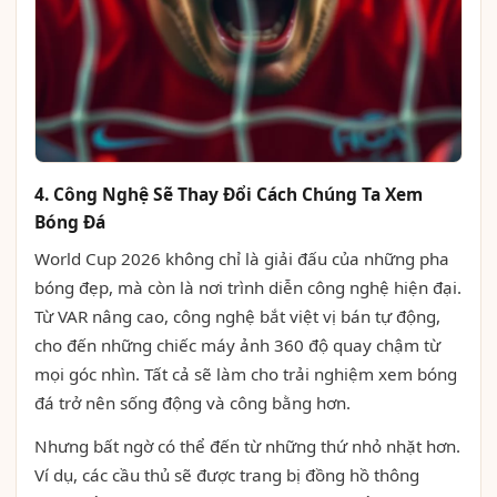
4. Công Nghệ Sẽ Thay Đổi Cách Chúng Ta Xem
Bóng Đá
World Cup 2026 không chỉ là giải đấu của những pha
bóng đẹp, mà còn là nơi trình diễn công nghệ hiện đại.
Từ VAR nâng cao, công nghệ bắt việt vị bán tự động,
cho đến những chiếc máy ảnh 360 độ quay chậm từ
mọi góc nhìn. Tất cả sẽ làm cho trải nghiệm xem bóng
đá trở nên sống động và công bằng hơn.
Nhưng bất ngờ có thể đến từ những thứ nhỏ nhặt hơn.
Ví dụ, các cầu thủ sẽ được trang bị đồng hồ thông