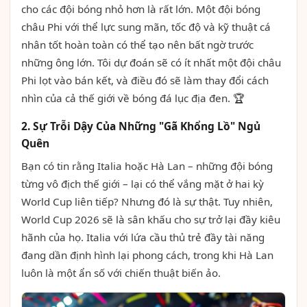
cho các đội bóng nhỏ hơn là rất lớn. Một đội bóng
châu Phi với thể lực sung mãn, tốc độ và kỹ thuật cá
nhân tốt hoàn toàn có thể tạo nên bất ngờ trước
những ông lớn. Tôi dự đoán sẽ có ít nhất một đội châu
Phi lọt vào bán kết, và điều đó sẽ làm thay đổi cách
nhìn của cả thế giới về bóng đá lục địa đen. 🏆
2. Sự Trỗi Dậy Của Những "Gã Khổng Lồ" Ngủ
Quên
Bạn có tin rằng Italia hoặc Hà Lan – những đội bóng
từng vô địch thế giới – lại có thể vắng mặt ở hai kỳ
World Cup liên tiếp? Nhưng đó là sự thật. Tuy nhiên,
World Cup 2026 sẽ là sân khấu cho sự trở lại đầy kiêu
hãnh của họ. Italia với lứa cầu thủ trẻ đầy tài năng
đang dần định hình lại phong cách, trong khi Hà Lan
luôn là một ẩn số với chiến thuật biến ảo.