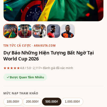
TIN TỨC CÁ CƯỢC · ARAKUTA.COM
Dự Báo Những Hiện Tượng Bất Ngờ Tại
World Cup 2026
★★★★★
4.8 / 5.0 · 2,117+ đánh giá đã xác minh
Được Quan Tâm Nhiều
MỨC NẠP THAM KHẢO
100.000₫
200.000₫
500.000₫
1.000.000₫