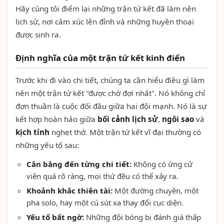
Hãy cùng tôi điểm lại những trận tứ kết đã làm nên
lịch sử, nơi cảm xúc lên đỉnh và những huyền thoại
được sinh ra.
Định nghĩa của một trận tứ kết kinh điển
Trước khi đi vào chi tiết, chúng ta cần hiểu điều gì làm
nên một trận tứ kết "được chờ đợi nhất". Nó không chỉ
đơn thuần là cuộc đối đầu giữa hai đội mạnh. Nó là sự
kết hợp hoàn hảo giữa
bối cảnh lịch sử
,
ngôi sao
và
kịch tính
nghẹt thở. Một trận tứ kết vĩ đại thường có
những yếu tố sau:
Cân bằng đến từng chi tiết:
Không có ứng cử
viên quá rõ ràng, mọi thứ đều có thể xảy ra.
Khoảnh khắc thiên tài:
Một đường chuyền, một
pha solo, hay một cú sút xa thay đổi cục diện.
Yếu tố bất ngờ:
Những đội bóng bị đánh giá thấp