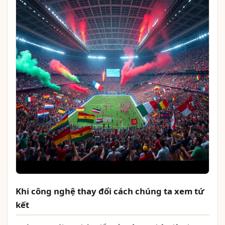
Khi công nghệ thay đổi cách chúng ta xem tứ
kết