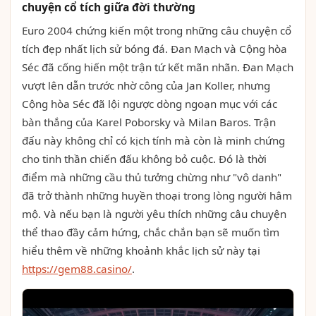
chuyện cổ tích giữa đời thường
Euro 2004 chứng kiến một trong những câu chuyện cổ
tích đẹp nhất lịch sử bóng đá. Đan Mạch và Cộng hòa
Séc đã cống hiến một trận tứ kết mãn nhãn. Đan Mạch
vượt lên dẫn trước nhờ công của Jan Koller, nhưng
Cộng hòa Séc đã lội ngược dòng ngoạn mục với các
bàn thắng của Karel Poborsky và Milan Baros. Trận
đấu này không chỉ có kịch tính mà còn là minh chứng
cho tinh thần chiến đấu không bỏ cuộc. Đó là thời
điểm mà những cầu thủ tưởng chừng như "vô danh"
đã trở thành những huyền thoại trong lòng người hâm
mộ. Và nếu bạn là người yêu thích những câu chuyện
thể thao đầy cảm hứng, chắc chắn bạn sẽ muốn tìm
hiểu thêm về những khoảnh khắc lịch sử này tại
https://gem88.casino/
.