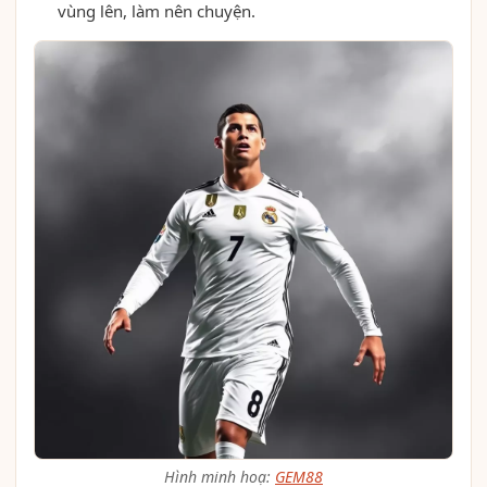
vùng lên, làm nên chuyện.
Hình minh hoạ:
GEM88